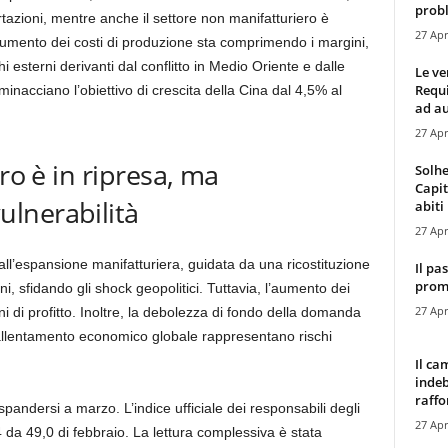
probl
tazioni, mentre anche il settore non manifatturiero è
27 Apr
’aumento dei costi di produzione sta comprimendo i margini,
 esterni derivanti dal conflitto in Medio Oriente e dalle
Le ve
Requ
inacciano l’obiettivo di crescita della Cina dal 4,5% al ​​
ad au
27 Apr
ro è in ripresa, ma
Solhe
Capit
lnerabilità
abiti 
27 Apr
all’espansione manifatturiera, guidata da una ricostituzione
Il pa
promo
i, sfidando gli shock geopolitici. Tuttavia, l’aumento dei
27 Apr
i di profitto. Inoltre, la debolezza di fondo della domanda
 rallentamento economico globale rappresentano rischi
Il ca
indeb
raffor
espandersi a marzo. L’indice ufficiale dei responsabili degli
27 Apr
,4 da 49,0 di febbraio. La lettura complessiva è stata