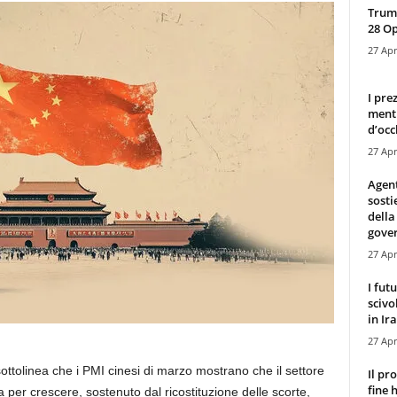
Trump
28 O
27 Apr
I pre
mentr
d’occ
27 Apr
Agen
sosti
della
gove
27 Apr
I fut
scivo
in Ira
27 Apr
tolinea che i PMI cinesi di marzo mostrano che il settore
Il pr
fine 
 per crescere, sostenuto dal ricostituzione delle scorte,