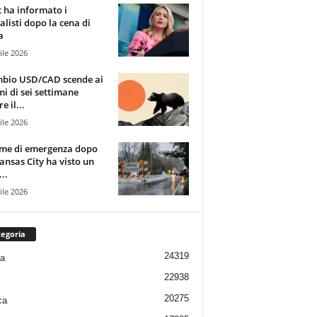
t ha informato i
alisti dopo la cena di
a
ile 2026
mbio USD/CAD scende ai
i di sei settimane
e il...
ile 2026
rme di emergenza dopo
ansas City ha visto un
..
ile 2026
egoria
24319
ia
22938
20275
ca