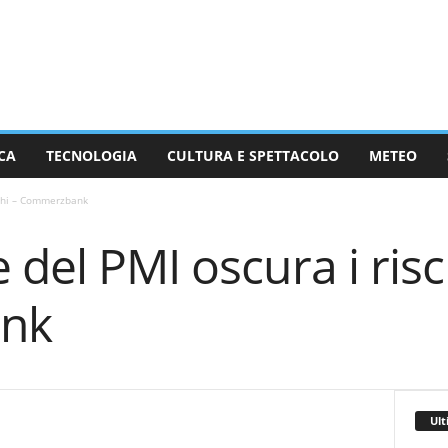
CA
TECNOLOGIA
CULTURA E SPETTACOLO
METEO
schi – Commerzbank
 del PMI oscura i risc
nk
Ult