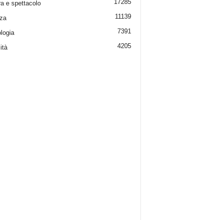
17285
ra e spettacolo
11139
za
7391
logia
4205
ità