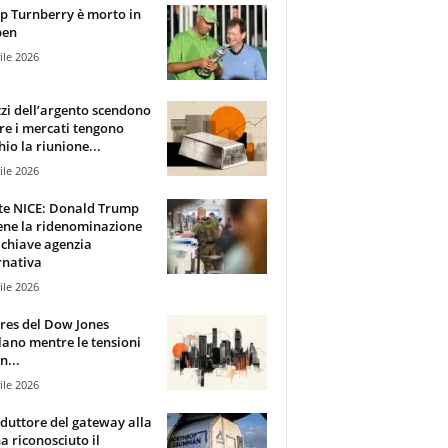
 Turnberry è morto in
pen
ile 2026
zzi dell’argento scendono
e i mercati tengono
hio la riunione...
ile 2026
te NICE: Donald Trump
ene la ridenominazione
 chiave agenzia
rnativa
ile 2026
ures del Dow Jones
lano mentre le tensioni
n...
ile 2026
oduttore del gateway alla
ha riconosciuto il