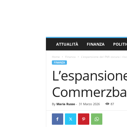
M
a
s
s
a
C
a
ATTUALITÀ
FINANZA
POLITI
r
r
Home
Finanza
L’espansione del PMI oscura i ri
a
FINANZA
r
L’espansione
a
N
e
Commerzba
w
s
By
Maria Russo
-
31 Marzo 2026
87