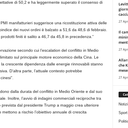
ettative di 50,2 e ha leggermente superato il consenso di
Levit
giorn
cacci
27 Apr
 PMI manifatturieri suggerisce una ricostituzione attiva delle
ttoindice dei nuovi ordini è balzato a 51,6 da 48,6 di febbraio.
Il ca
 prodotti finiti è salito a 46,7 da 45,8 in precedenza.”
minim
mentr
27 Apr
ervazione secondo cui l’escalation del conflitto in Medio
 limitato sul principale motore economico della Cina. Le
Alla
 e la crescente dipendenza dalle energie rinnovabili stanno
che K
mese.
va. D’altra parte, l’attuale contesto potrebbe
27 Apr
cinesi”.
dono dalla durata del conflitto in Medio Oriente e dal suo
Cat
le. Inoltre, l’avvio di indagini commerciali reciproche tra
Notiz
ato prevista dal presidente Trump a maggio crea ulteriore
 mettono a rischio l’obiettivo annuale di crescita
Sport
Politi