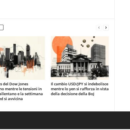
es del Dow Jones
Il cambio USD/JPY si indebolisce
no mentre le tensioni in
mentre lo yen si rafforza in vista
 allentano e la settimana
della decisione della BoJ
ed si avvicina