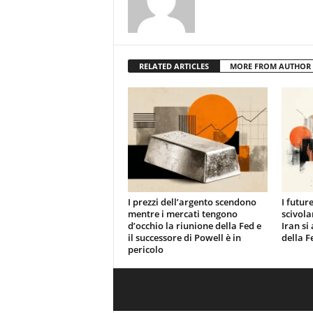
RELATED ARTICLES
MORE FROM AUTHOR
I prezzi dell’argento scendono
I futur
mentre i mercati tengono
scivola
d’occhio la riunione della Fed e
Iran si
il successore di Powell è in
della F
pericolo