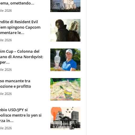
ema, omettendo...
ile 2026
ndite di Resident Evil
iem spingono Capcom
mentare le...
ile 2026
im Cup – Colonna del
ano di Anna Nordqvist:
per...
ile 2026
sso mancante tra
zione e profitto
ile 2026
mbio USD/JPY si
olisce mentre lo yen si
za in...
ile 2026