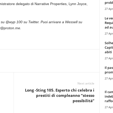
probl
ministratore delegato di Narrative Properties, Lynn Joyce,
27 Apr
Le ve
o su @wyp 100 su Twitter. Puoi arrivare a Wessell su
Requ
ad au
0@proton.me.
27 Apr
Solhe
Capit
abiti 
27 Apr
Il pa
promo
27 Apr
Next article
Long -Sting 105. Esperto chi celebra i
Il ca
prestiti di compleanno “stesso
indeb
possibilità”
raffor
27 Apr