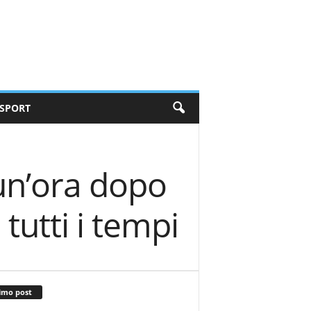
SPORT
 un’ora dopo
 tutti i tempi
imo post