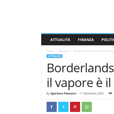
M
a
s
s
a
C
a
ATTUALITÀ
FINANZA
POLITI
r
r
Home
Attualità
Borderlands 4 lotti di lancio solo
a
ATTUALITÀ
r
Borderlands 
a
N
e
il vapore è i
w
s
By
Spartaco Pascucci
-
11 Settembre 2025