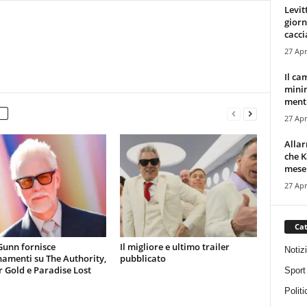
Levit
giorn
cacci
27 Apr
Il ca
minim
mentr
27 Apr
Alla
che K
mese.
27 Apr
Cat
Gunn fornisce
Il migliore e ultimo trailer
Notiz
amenti su The Authority,
pubblicato
 Gold e Paradise Lost
Sport
Politi