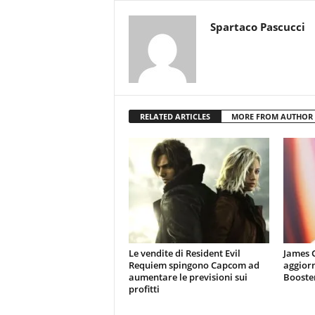
Spartaco Pascucci
RELATED ARTICLES
MORE FROM AUTHOR
Le vendite di Resident Evil
James 
Requiem spingono Capcom ad
aggiorn
aumentare le previsioni sui
Booster
profitti