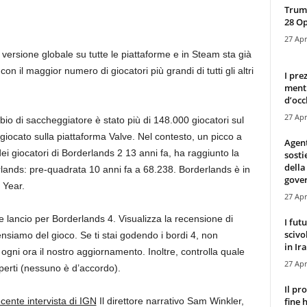
Trump
28 O
27 Apr
 versione globale su tutte le piattaforme e in Steam sta già
on il maggior numero di giocatori più grandi di tutti gli altri
I pre
mentr
d’occ
27 Apr
mbio di saccheggiatore è stato più di 148.000 giocatori sul
 giocato sulla piattaforma Valve. Nel contesto, un picco a
Agen
ei giocatori di Borderlands 2 13 anni fa, ha raggiunto la
sosti
della
lands: pre-quadrata 10 anni fa a 68.238. Borderlands è in
gove
 Year.
27 Apr
e lancio per Borderlands 4. Visualizza la recensione di
I fut
scivo
nsiamo del gioco. Se ti stai godendo i bordi 4, non
in Ira
ogni ora il nostro aggiornamento. Inoltre, controlla quale
27 Apr
sperti (nessuno è d’accordo).
Il pr
fine 
cente intervista di IGN
Il direttore narrativo Sam Winkler,