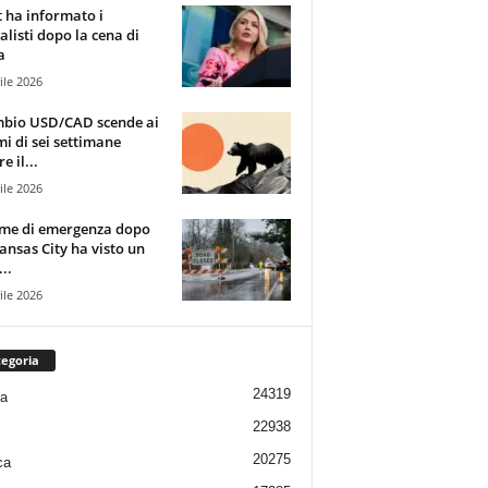
t ha informato i
alisti dopo la cena di
a
ile 2026
mbio USD/CAD scende ai
i di sei settimane
e il...
ile 2026
rme di emergenza dopo
ansas City ha visto un
..
ile 2026
egoria
24319
ia
22938
20275
ca