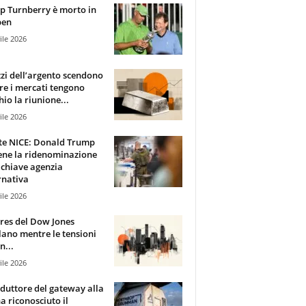
 Turnberry è morto in
pen
ile 2026
zzi dell’argento scendono
e i mercati tengono
hio la riunione...
ile 2026
te NICE: Donald Trump
ene la ridenominazione
 chiave agenzia
rnativa
ile 2026
ures del Dow Jones
lano mentre le tensioni
n...
ile 2026
oduttore del gateway alla
ha riconosciuto il