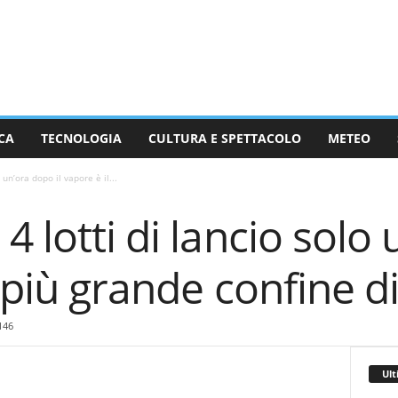
CA
TECNOLOGIA
CULTURA E SPETTACOLO
METEO
 un’ora dopo il vapore è il...
4 lotti di lancio solo
l più grande confine di
146
Ult