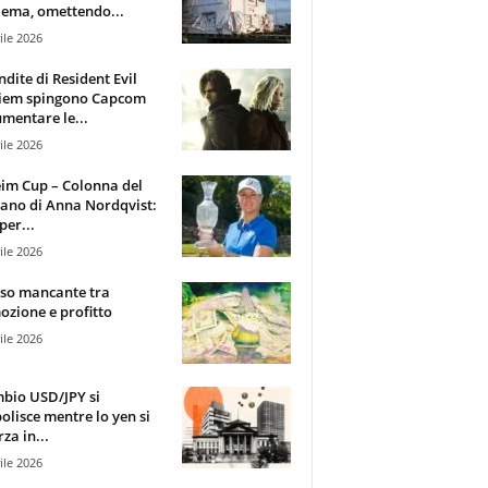
ema, omettendo...
ile 2026
ndite di Resident Evil
iem spingono Capcom
mentare le...
ile 2026
im Cup – Colonna del
ano di Anna Nordqvist:
per...
ile 2026
sso mancante tra
zione e profitto
ile 2026
mbio USD/JPY si
olisce mentre lo yen si
za in...
ile 2026