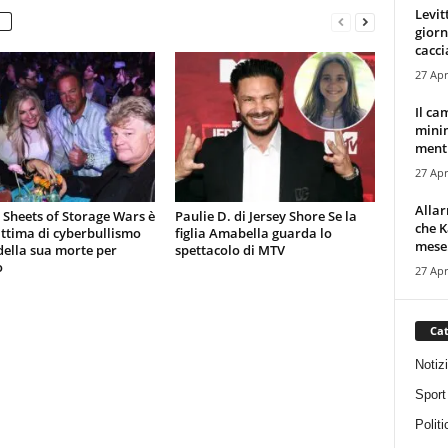
Levit
giorn
cacci
27 Apr
Il ca
minim
mentr
27 Apr
Alla
 Sheets of Storage Wars è
Paulie D. di Jersey Shore Se la
che K
ittima di cyberbullismo
figlia Amabella guarda lo
mese.
ella sua morte per
spettacolo di MTV
o
27 Apr
Cat
Notiz
Sport
Politi