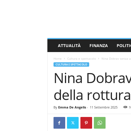
M
a
s
s
a
C
a
ATTUALITÀ
FINANZA
POLITI
r
r
Home
Cultura e spettacolo
Nina Dobrav senza un
a
CULTURA E SPETTACOLO
r
Nina Dobrav
a
N
e
della rottur
w
s
By
Emma De Angelis
-
11 Settembre 2025
1