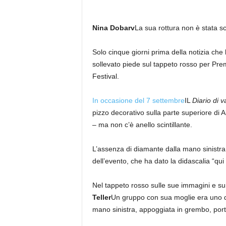
Nina Dobarv
La sua rottura non è stata scr
Solo cinque giorni prima della notizia che 
sollevato piede sul tappeto rosso per Pr
Festival.
In occasione del 7 settembre
IL
Diario di 
pizzo decorativo sulla parte superiore di A
– ma non c’è anello scintillante.
L’assenza di diamante dalla mano sinistra 
dell’evento, che ha dato la didascalia “qui 
Nel tappeto rosso sulle sue immagini e sui
Teller
Un gruppo con sua moglie era uno di
mano sinistra, appoggiata in grembo, porta