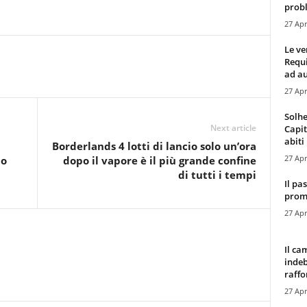
probl
27 Apr
Le ve
Requ
ad au
27 Apr
Solhe
Next article
Capit
abiti 
Borderlands 4 lotti di lancio solo un’ora
27 Apr
po
dopo il vapore è il più grande confine
di tutti i tempi
Il pa
promo
27 Apr
Il ca
indeb
raffor
27 Apr