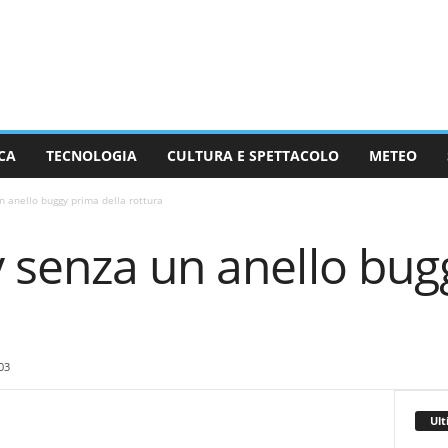
CA
TECNOLOGIA
CULTURA E SPETTACOLO
METEO
 anello buggy prima della rottura
 senza un anello bug
a
03
Ult