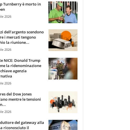
 Turnberry è morto in
pen
ile 2026
zzi dell’argento scendono
e i mercati tengono
hio la riunione...
ile 2026
te NICE: Donald Trump
ene la ridenominazione
 chiave agenzia
rnativa
ile 2026
ures del Dow Jones
lano mentre le tensioni
n...
ile 2026
oduttore del gateway alla
ha riconosciuto il