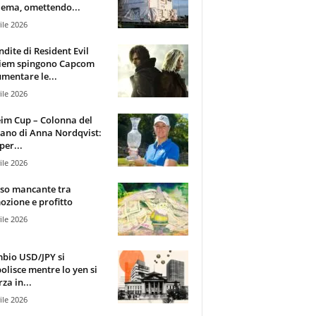
ema, omettendo...
ile 2026
ndite di Resident Evil
iem spingono Capcom
mentare le...
ile 2026
im Cup – Colonna del
ano di Anna Nordqvist:
per...
ile 2026
sso mancante tra
zione e profitto
ile 2026
mbio USD/JPY si
olisce mentre lo yen si
za in...
ile 2026