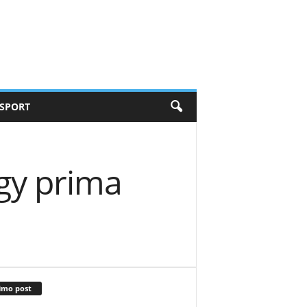
SPORT
gy prima
imo post