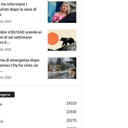
t ha informato i
alisti dopo la cena di
a
ile 2026
mbio USD/CAD scende ai
i di sei settimane
e il...
ile 2026
rme di emergenza dopo
ansas City ha visto un
..
ile 2026
egoria
24319
ia
22938
20275
ca