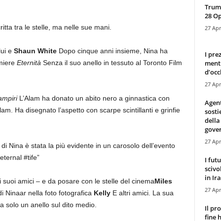
Trump
28 O
itta tra le stelle, ma nelle sue mani.
27 Apr
lui e
Shaun White
Dopo cinque anni insieme, Nina ha
I pre
mentr
emiere
Eternità
Senza il suo anello in tessuto al Toronto Film
d’occ
27 Apr
vampiri
L’Alam ha donato un abito nero a ginnastica con
Agen
lam. Ha disegnato l’aspetto con scarpe scintillanti e grinfie
sosti
della
gove
27 Apr
di Nina è stata la più evidente in un carosolo dell’evento
eternal #tife”
I fut
scivo
in Ira
 suoi amici – e da posare con le stelle del cinema
Miles
27 Apr
 Ninaar nella foto fotografica
Kelly
E altri amici. La sua
 solo un anello sul dito medio.
Il pr
fine 