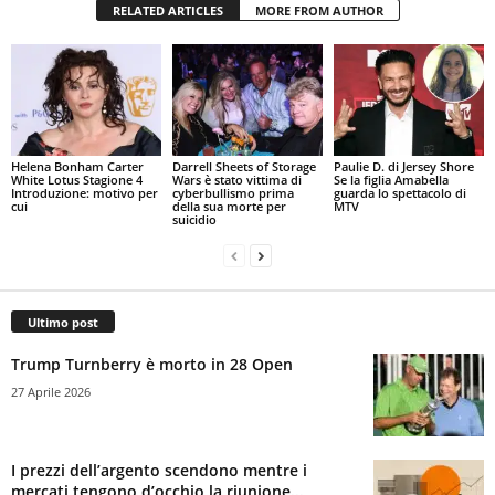
RELATED ARTICLES
MORE FROM AUTHOR
Helena Bonham Carter
Darrell Sheets of Storage
Paulie D. di Jersey Shore
White Lotus Stagione 4
Wars è stato vittima di
Se la figlia Amabella
Introduzione: motivo per
cyberbullismo prima
guarda lo spettacolo di
cui
della sua morte per
MTV
suicidio
Ultimo post
Trump Turnberry è morto in 28 Open
27 Aprile 2026
I prezzi dell’argento scendono mentre i
mercati tengono d’occhio la riunione...