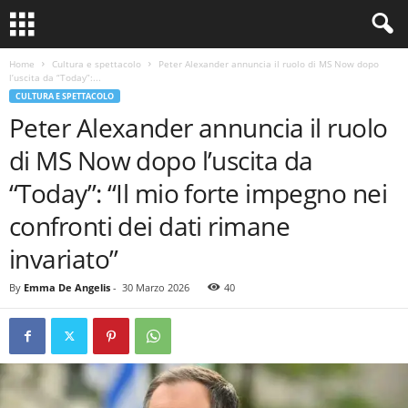
Home
Cultura e spettacolo
Peter Alexander annuncia il ruolo di MS Now dopo
l’uscita da “Today”:...
CULTURA E SPETTACOLO
Peter Alexander annuncia il ruolo
di MS Now dopo l’uscita da
“Today”: “Il mio forte impegno nei
confronti dei dati rimane
invariato”
By
Emma De Angelis
-
30 Marzo 2026
40