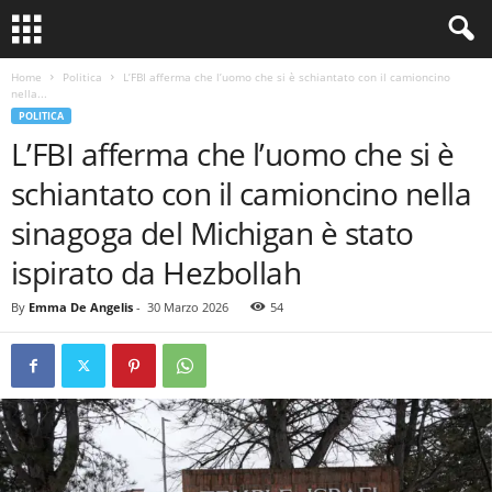
Home
Politica
L’FBI afferma che l’uomo che si è schiantato con il camioncino
nella...
POLITICA
L’FBI afferma che l’uomo che si è
schiantato con il camioncino nella
sinagoga del Michigan è stato
ispirato da Hezbollah
By
Emma De Angelis
-
30 Marzo 2026
54