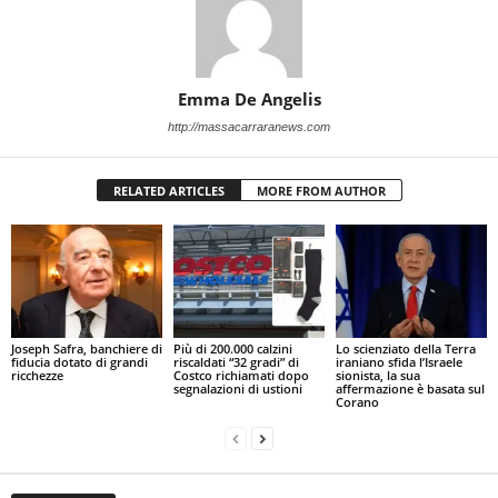
Emma De Angelis
http://massacarraranews.com
RELATED ARTICLES
MORE FROM AUTHOR
Joseph Safra, banchiere di
Più di 200.000 calzini
Lo scienziato della Terra
fiducia dotato di grandi
riscaldati “32 gradi” di
iraniano sfida l’Israele
ricchezze
Costco richiamati dopo
sionista, la sua
segnalazioni di ustioni
affermazione è basata sul
Corano