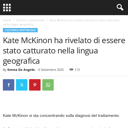
Home
Cultura e spettacolo
Kate McKinon ha rivelato di essere stato catturato
nella lingua geografica
CULTURA E SPETTACOLO
Kate McKinon ha rivelato di essere
stato catturato nella lingua
geografica
By
Emma De Angelis
-
6 Settembre 2025
113
Kate McKinon si sta concentrando sulla diagnosi del trattamento.