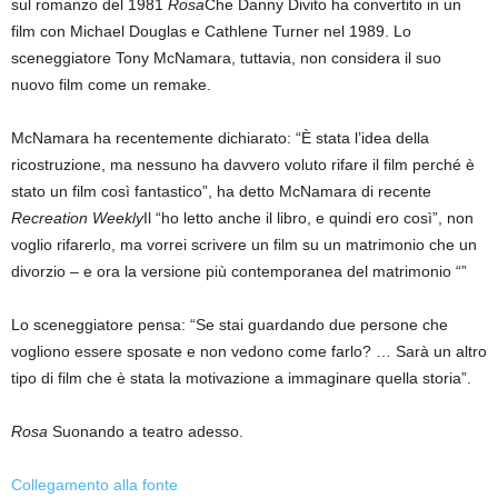
sul romanzo del 1981
Rosa
Che Danny Divito ha convertito in un
film con Michael Douglas e Cathlene Turner nel 1989. Lo
sceneggiatore Tony McNamara, tuttavia, non considera il suo
nuovo film come un remake.
McNamara ha recentemente dichiarato: “È stata l’idea della
ricostruzione, ma nessuno ha davvero voluto rifare il film perché è
stato un film così fantastico”, ha detto McNamara di recente
Recreation Weekly
Il “ho letto anche il libro, e quindi ero così”, non
voglio rifarerlo, ma vorrei scrivere un film su un matrimonio che un
divorzio – e ora la versione più contemporanea del matrimonio “”
Lo sceneggiatore pensa: “Se stai guardando due persone che
vogliono essere sposate e non vedono come farlo? … Sarà un altro
tipo di film che è stata la motivazione a immaginare quella storia”.
Rosa
Suonando a teatro adesso.
Collegamento alla fonte