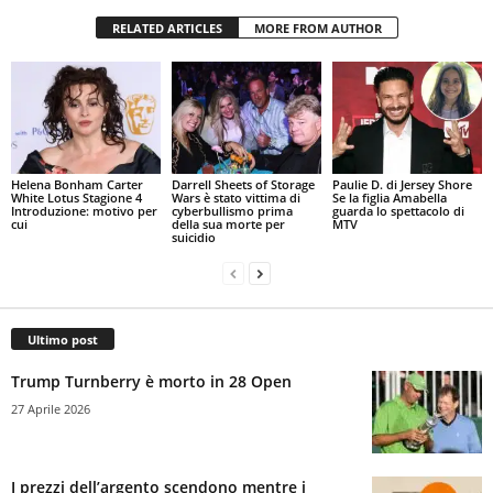
RELATED ARTICLES
MORE FROM AUTHOR
Helena Bonham Carter
Darrell Sheets of Storage
Paulie D. di Jersey Shore
White Lotus Stagione 4
Wars è stato vittima di
Se la figlia Amabella
Introduzione: motivo per
cyberbullismo prima
guarda lo spettacolo di
cui
della sua morte per
MTV
suicidio
Ultimo post
Trump Turnberry è morto in 28 Open
27 Aprile 2026
I prezzi dell’argento scendono mentre i