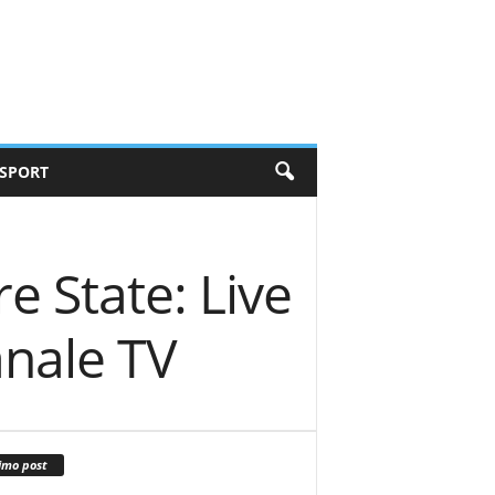
SPORT
e State: Live
anale TV
imo post