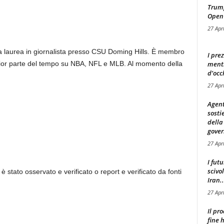
Trump
Open
27 Apr
a laurea in giornalista presso CSU Doming Hills. È membro
I pre
mentr
ior parte del tempo su NBA, NFL e MLB. Al momento della
d’occ
27 Apr
Agent
sosti
della
gover
27 Apr
I fut
scivo
 è stato osservato e verificato o report e verificato da fonti
Iran..
27 Apr
Il pr
fine 