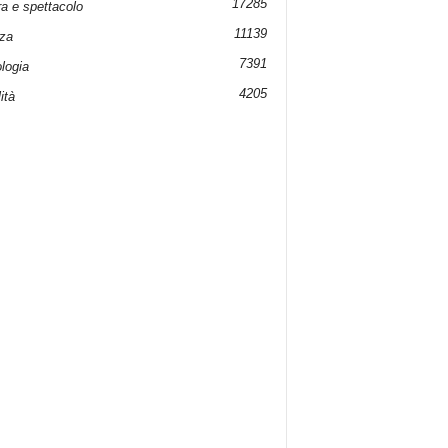
17285
ra e spettacolo
11139
za
7391
logia
4205
ità