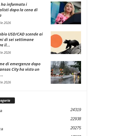
t ha informato i
alisti dopo la cena di
a
ile 2026
mbio USD/CAD scende ai
i di sei settimane
 il...
ile 2026
me di emergenza dopo
ansas City ha visto un
..
ile 2026
egoria
24319
ia
22938
20275
ca