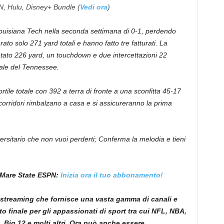
N, Hulu, Disney+ Bundle (
Vedi ora
)
Louisiana Tech nella seconda settimana di 0-1, perdendo
to solo 271 yard totali e hanno fatto tre fatturati. La
tato 226 yard, un touchdown e due intercettazioni 22
tale del Tennessee.
tile totale con 392 a terra di fronte a una sconfitta 45-17
 corridori rimbalzano a casa e si assicureranno la prima
rsitario che non vuoi perderti; Conferma la melodia e tieni
 Mare State ESPN:
Inizia ora il tuo abbonamento!
 streaming che fornisce una vasta gamma di canali e
to finale per gli appassionati di sport tra cui NFL, NBA,
ig 12 e molti altri. Ora può anche essere