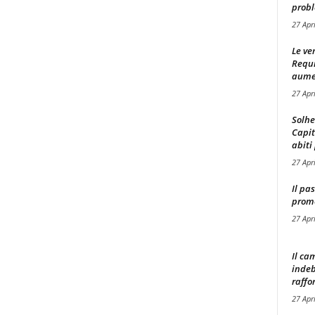
probl
27 Apr
Le ve
Requ
aumen
27 Apr
Solhe
Capit
abiti 
27 Apr
Il pa
promo
27 Apr
Il ca
indeb
raffor
27 Apr