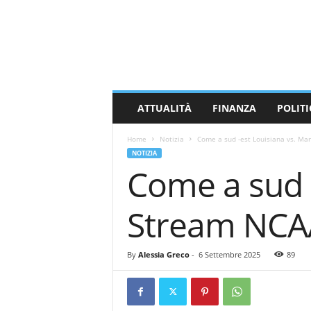
M
a
s
s
a
C
a
ATTUALITÀ
FINANZA
POLITI
r
r
Home
Notizia
Come a sud -est Louisiana vs. Mar
a
NOTIZIA
r
Come a sud -
a
N
e
Stream NCAA
w
s
By
Alessia Greco
-
6 Settembre 2025
89