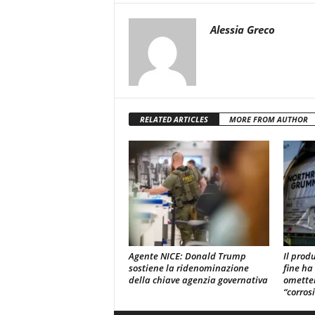
Alessia Greco
RELATED ARTICLES
MORE FROM AUTHOR
Agente NICE: Donald Trump
Il prod
sostiene la ridenominazione
fine ha
della chiave agenzia governativa
omette
“corros