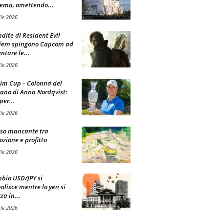
ema, omettendo...
ile 2026
ndite di Resident Evil
iem spingono Capcom ad
tare le...
ile 2026
im Cup – Colonna del
ano di Anna Nordqvist:
per...
ile 2026
sso mancante tra
zione e profitto
ile 2026
mbio USD/JPY si
olisce mentre lo yen si
za in...
ile 2026