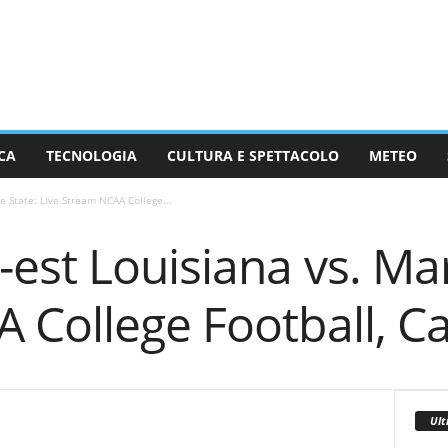
CA
TECNOLOGIA
CULTURA E SPETTACOLO
METEO
e State: Live Stream NCAA College...
est Louisiana vs. Mar
 College Football, C
Ult