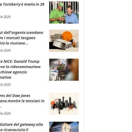
 Turnberry è morto in 28
ile 2026
zzi dell’argento scendono
e i mercati tengono
hio la riunione...
ile 2026
e NICE: Donald Trump
ene la ridenominazione
 chiave agenzia
nativa
ile 2026
ures del Dow Jones
lano mentre le tensioni in
.
ile 2026
oduttore del gateway alla
ha riconosciuto il