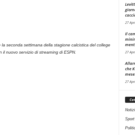
Levit
giorn
cacci
27 Apr
Il ca
minim
mentre
e la seconda settimana della stagione calcistica del college
27 Apr
on il nuovo servizio di streaming di ESPN.
Allar
che K
mese.
27 Apr
Cat
Notiz
Sport
Politi