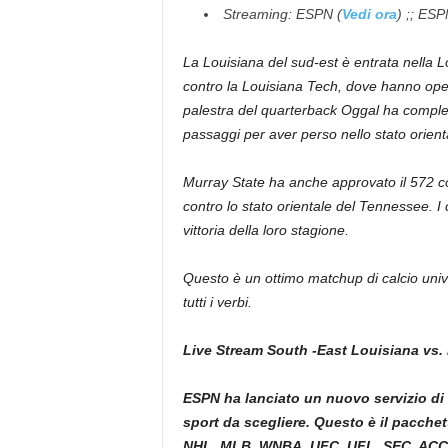
Streaming: ESPN (
Vedi ora
) ;; ESP
La Louisiana del sud-est è entrata nella 
contro la Louisiana Tech, dove hanno opera
palestra del quarterback Oggal ha comple
passaggi per aver perso nello stato orien
Murray State ha anche approvato il 572 cor
contro lo stato orientale del Tennessee. I
vittoria della loro stagione.
Questo è un ottimo matchup di calcio unive
tutti i verbi.
Live Stream South -East Louisiana vs.
ESPN ha lanciato un nuovo servizio di
sport da scegliere. Questo è il pacchet
NHL, MLB, WNBA, UFC, UFL, SEC, ACC, B