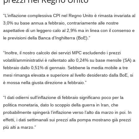
“L’inflazione complessiva CPI nel Regno Unito è rimasta invariata al
3,0% su base annua a febbraio, contrariamente alle nostre
aspettative di un leggero calo al 2,9% ma in linea con il consenso e
le previsioni della Banca d’Inghilterra (BoE).”
“Inoltre, il nostro calcolo dei servizi MPC escludendo i prezzi
volatili/amministrativi è rallentato allo 0,24% su base mensile (SA) a
febbraio dallo 0,51% di gennaio. Sebbene la media mobile a tre
mesi rimanga elevata e superiore al livello desiderato dalla BoE, si
è mossa nella giusta direzione a febbraio.”
“I dati odierni sull’inflazione di febbraio significano poco per la
politica monetaria, dato lo scoppio della guerra in Iran, che
probabilmente spingerà l’inflazione verso l’alto da marzo in poi. In
effetti, i dati settimanali sui prezzi alla pompa mostrano già prezzi
più alti a marzo.”