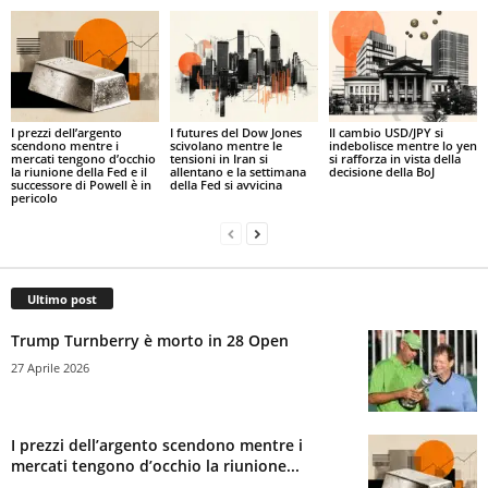
I prezzi dell’argento
I futures del Dow Jones
Il cambio USD/JPY si
scendono mentre i
scivolano mentre le
indebolisce mentre lo yen
mercati tengono d’occhio
tensioni in Iran si
si rafforza in vista della
la riunione della Fed e il
allentano e la settimana
decisione della BoJ
successore di Powell è in
della Fed si avvicina
pericolo
Ultimo post
Trump Turnberry è morto in 28 Open
27 Aprile 2026
I prezzi dell’argento scendono mentre i
mercati tengono d’occhio la riunione...