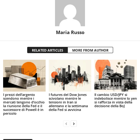
Maria Russo
RELATED ARTICLES
MORE FROM AUTHOR
I prezzi dell’argento
I futures del Dow Jones
Il cambio USD/JPY si
scendono mentre i
scivolano mentre le
indebolisce mentre lo yen
mercati tengono d’occhio
tensioni in Iran si
si rafforza in vista della
la riunione della Fed e il
allentano e la settimana
decisione della BoJ
successore di Powell è in
della Fed si avvicina
pericolo