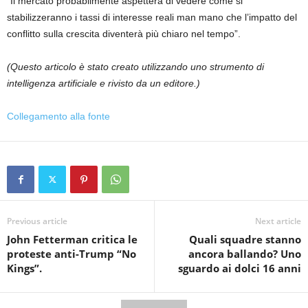
“Il mercato probabilmente aspetterà di vedere come si
stabilizzeranno i tassi di interesse reali man mano che l’impatto del
conflitto sulla crescita diventerà più chiaro nel tempo”.
(Questo articolo è stato creato utilizzando uno strumento di
intelligenza artificiale e rivisto da un editore.)
Collegamento alla fonte
Previous article
Next article
John Fetterman critica le
Quali squadre stanno
proteste anti-Trump “No
ancora ballando? Uno
Kings”.
sguardo ai dolci 16 anni