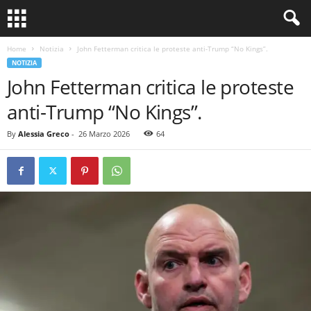
Home
Notizia
John Fetterman critica le proteste anti-Trump “No Kings”.
NOTIZIA
John Fetterman critica le proteste
anti-Trump “No Kings”.
By
Alessia Greco
-
26 Marzo 2026
64