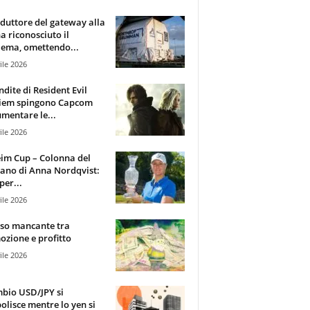
oduttore del gateway alla
ha riconosciuto il
ema, omettendo...
ile 2026
ndite di Resident Evil
iem spingono Capcom
mentare le...
ile 2026
im Cup – Colonna del
ano di Anna Nordqvist:
per...
ile 2026
sso mancante tra
zione e profitto
ile 2026
mbio USD/JPY si
olisce mentre lo yen si