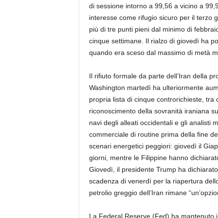
di sessione intorno a 99,56 a vicino a 99,9
interesse come rifugio sicuro per il terzo
più di tre punti pieni dal minimo di febbr
cinque settimane. Il rialzo di giovedì ha p
quando era sceso dal massimo di metà ma
Il rifiuto formale da parte dell’Iran della 
Washington martedì ha ulteriormente aumen
propria lista di cinque controrichieste, tra 
riconoscimento della sovranità iraniana sul
navi degli alleati occidentali e gli analisti
commerciale di routine prima della fine d
scenari energetici peggiori: giovedì il Giapp
giorni, mentre le Filippine hanno dichiara
Giovedì, il presidente Trump ha dichiarato 
scadenza di venerdì per la riapertura dello 
petrolio greggio dell’Iran rimane “un’opzio
La Federal Reserve (Fed) ha mantenuto i ta