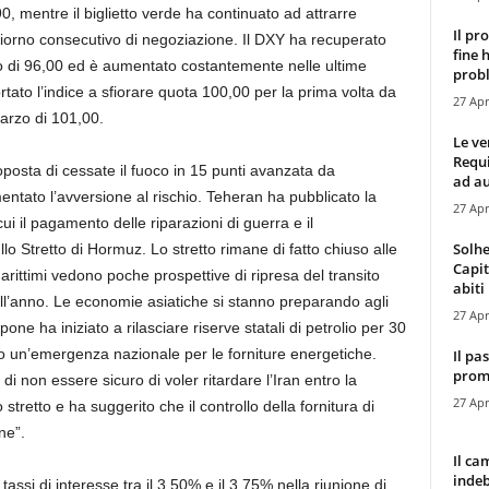
0, mentre il biglietto verde ha continuato ad attrarre
Il pr
 giorno consecutivo di negoziazione. Il DXY ha recuperato
fine 
aio di 96,00 ed è aumentato costantemente nelle ultime
probl
ortato l’indice a sfiorare quota 100,00 per la prima volta da
27 Apr
rzo di 101,00.
Le ve
Requ
proposta di cessate il fuoco in 15 punti avanzata da
ad au
tato l’avversione al rischio. Teheran ha pubblicato la
27 Apr
cui il pagamento delle riparazioni di guerra e il
Solhe
lo Stretto di Hormuz. Lo stretto rimane di fatto chiuso alle
Capit
 marittimi vedono poche prospettive di ripresa del transito
abiti 
ell’anno. Le economie asiatiche si stanno preparando agli
27 Apr
one ha iniziato a rilasciare riserve statali di petrolio per 30
to un’emergenza nazionale per le forniture energetiche.
Il pa
promo
di non essere sicuro di voler ritardare l’Iran entro la
27 Apr
stretto e ha suggerito che il controllo della fornitura di
ne”.
Il ca
indeb
ssi di interesse tra il 3,50% e il 3,75% nella riunione di