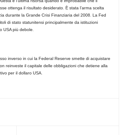
Questa è l’ultima risorsa quando è improbabile che il
e ottenga il risultato desiderato. È stata l’arma scelta
izia durante la Grande Crisi Finanziaria del 2008. La Fed
toli di stato statunitensi principalmente da istituzioni
aro USA più debole.
esso inverso in cui la Federal Reserve smette di acquistare
non reinveste il capitale delle obbligazioni che detiene alla
tivo per il dollaro USA.