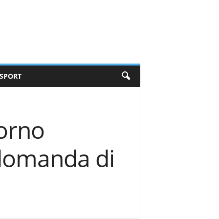
SPORT
iorno
domanda di