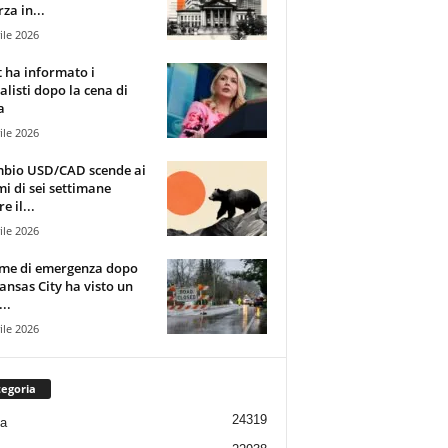
za in...
ile 2026
t ha informato i
alisti dopo la cena di
a
ile 2026
mbio USD/CAD scende ai
i di sei settimane
e il...
ile 2026
rme di emergenza dopo
ansas City ha visto un
..
ile 2026
egoria
24319
ia