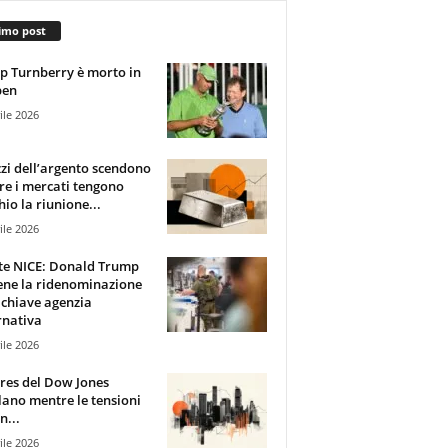
imo post
 Turnberry è morto in
pen
ile 2026
zzi dell’argento scendono
e i mercati tengono
hio la riunione...
ile 2026
te NICE: Donald Trump
ene la ridenominazione
 chiave agenzia
rnativa
ile 2026
ures del Dow Jones
lano mentre le tensioni
n...
ile 2026