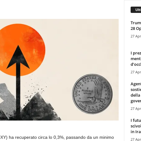
Ult
Trump
28 O
27 Apr
I pre
mentr
d’occ
27 Apr
Agen
sosti
della
gove
27 Apr
I fut
scivo
in Ira
 (DXY) ha recuperato circa lo 0,3%, passando da un minimo
27 Apr