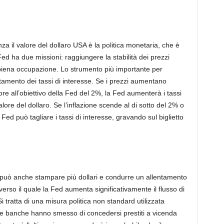
nza il valore del dollaro USA è la politica monetaria, che è
ed ha due missioni: raggiungere la stabilità dei prezzi
a piena occupazione. Lo strumento più importante per
stamento dei tassi di interesse. Se i prezzi aumentano
re all’obiettivo della Fed del 2%, la Fed aumenterà i tassi
alore del dollaro. Se l’inflazione scende al di sotto del 2% o
 Fed può tagliare i tassi di interesse, gravando sul biglietto
 può anche stampare più dollari e condurre un allentamento
averso il quale la Fed aumenta significativamente il flusso di
Si tratta di una misura politica non standard utilizzata
 le banche hanno smesso di concedersi prestiti a vicenda