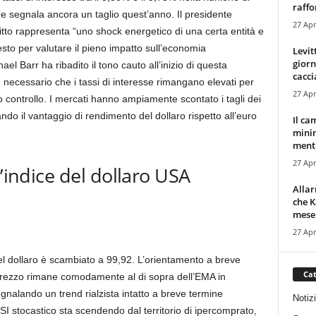
raffor
he segnala ancora un taglio quest’anno. Il presidente
27 Apr
itto rappresenta “uno shock energetico di una certa entità e
sto per valutare il pieno impatto sull’economia
Levit
giorn
el Barr ha ribadito il tono cauto all’inizio di questa
cacci
necessario che i tassi di interesse rimangano elevati per
27 Apr
o controllo. I mercati hanno ampiamente scontato i tagli dei
ando il vantaggio di rendimento del dollaro rispetto all’euro
Il ca
minim
mentr
27 Apr
l’indice del dollaro USA
Alla
che K
mese.
27 Apr
 del dollaro è scambiato a 99,92. L’orientamento a breve
Cat
 prezzo rimane comodamente al di sopra dell’EMA in
nalando un trend rialzista intatto a breve termine
Notiz
I stocastico sta scendendo dal territorio di ipercomprato,