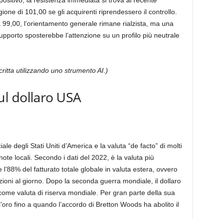
positivo, la resistenza immediata si trova al recente
one di 101,00 se gli acquirenti riprendessero il controllo.
ea 99,00, l’orientamento generale rimane rialzista, ma una
supporto sposterebbe l’attenzione su un profilo più neutrale
scritta utilizzando uno strumento AI.)
l dollaro USA
ale degli Stati Uniti d’America e la valuta “de facto” di molti
note locali. Secondo i dati del 2022, è la valuta più
’88% del fatturato totale globale in valuta estera, ovvero
sazioni al giorno. Dopo la seconda guerra mondiale, il dollaro
a come valuta di riserva mondiale. Per gran parte della sua
ll’oro fino a quando l’accordo di Bretton Woods ha abolito il