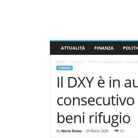
M
a
s
s
a
C
a
ATTUALITÀ
FINANZA
POLITI
r
r
Home
Finanza
Il DXY è in aumento per il terzo 
a
FINANZA
r
Il DXY è in 
a
N
e
consecutivo
w
s
beni rifugio
By
Maria Russo
-
26 Marzo 2026
63