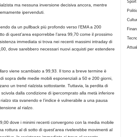
Sport
rialzista ma nessuna inversione decisiva ancora, mentre
Politi
estremamente ipervenduti.
Cultu
ggendo da un pullback più profondo verso l’EMA a 200
Finan
sotto di quest’area esporrebbe l’area 99,70 come il prossimo
Tecno
resistenza immediata si trova nei recenti massimi intraday di
Attual
100,00, dove sarebbero necessari nuovi acquisti per estendere
dollaro viene scambiato a 99,93. Il tono a breve termine è
 di sopra delle medie mobili esponenziali a 50 e 200 giorni,
ano un trend rialzista sottostante. Tuttavia, la perdita di
 scivola dalla condizione di ipercomprato alla metà inferiore
l rialzo sta svanendo e l’indice è vulnerabile a una pausa
ensione al rialzo.
0-99,00 dove i minimi recenti convergono con la media mobile
a rottura al di sotto di quest’area rivelerebbe movimenti al