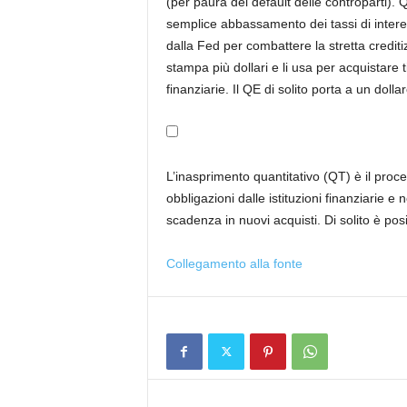
(per paura del default delle controparti). 
semplice abbassamento dei tassi di interess
dalla Fed per combattere la stretta credit
stampa più dollari e li usa per acquistare ti
finanziarie. Il QE di solito porta a un doll
L’inasprimento quantitativo (QT) è il proc
obbligazioni dalle istituzioni finanziarie e 
scadenza in nuovi acquisti. Di solito è posi
Collegamento alla fonte