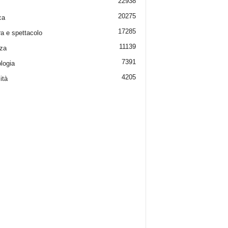
22938
20275
ca
17285
ra e spettacolo
11139
za
7391
logia
4205
ità