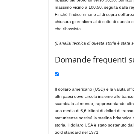
ribasso più profondi verso 98,50. Sul lato 
massimo vicino a 100,50, seguita dalla regi
Finché l’indice rimane al di sopra dell’ar
chiusura giornaliera al di sotto di questo 
che ribassista.
(L’analisi tecnica di questa storia è stata 
Domande frequenti su
Il dollaro americano (USD) è la valuta uffici
altri paesi dove circola insieme alle banco
scambiata al mondo, rappresentando oltre l
una media di 6,6 trilioni di dollari di tran
statunitense sostituì la sterlina britannic
storia, il dollaro USA è stato sostenuto da
gold standard nel 1971.