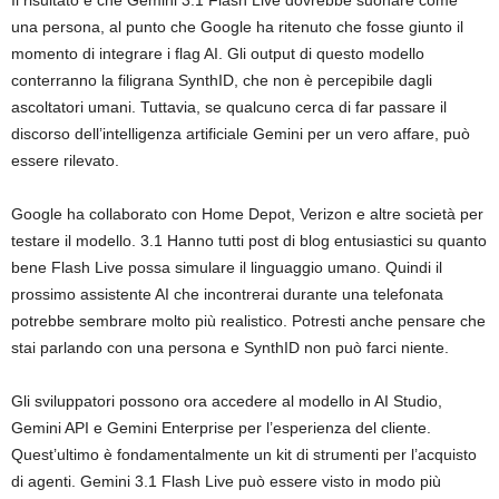
Il risultato è che Gemini 3.1 Flash Live dovrebbe suonare come
una persona, al punto che Google ha ritenuto che fosse giunto il
momento di integrare i flag AI. Gli output di questo modello
conterranno la filigrana SynthID, che non è percepibile dagli
ascoltatori umani. Tuttavia, se qualcuno cerca di far passare il
discorso dell’intelligenza artificiale Gemini per un vero affare, può
essere rilevato.
Google ha collaborato con Home Depot, Verizon e altre società per
testare il modello. 3.1 Hanno tutti post di blog entusiastici su quanto
bene Flash Live possa simulare il linguaggio umano. Quindi il
prossimo assistente AI che incontrerai durante una telefonata
potrebbe sembrare molto più realistico. Potresti anche pensare che
stai parlando con una persona e SynthID non può farci niente.
Gli sviluppatori possono ora accedere al modello in AI Studio,
Gemini API e Gemini Enterprise per l’esperienza del cliente.
Quest’ultimo è fondamentalmente un kit di strumenti per l’acquisto
di agenti. Gemini 3.1 Flash Live può essere visto in modo più