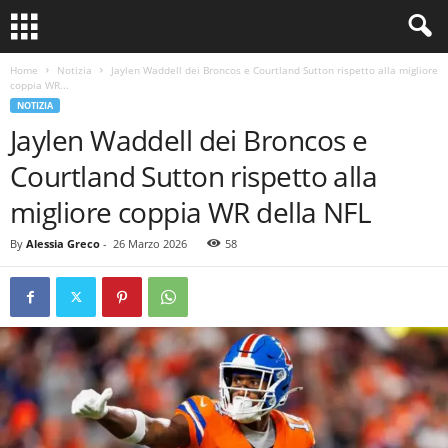
Home
Notizia
Jaylen Waddell dei Broncos e Courtland Sutton rispetto alla migliore
coppia WR...
NOTIZIA
Jaylen Waddell dei Broncos e
Courtland Sutton rispetto alla
migliore coppia WR della NFL
By
Alessia Greco
-
26 Marzo 2026
58