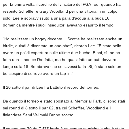
per la prima volta il cerchio del vincitore del PGA Tour quando ha
respinto Scheffler e Gary Woodland per una vittoria in un colpo
solo. Lee è sopravvissuto a una palla d’acqua alla buca 16
domenica mentre i suoi inseguitori avevano esaurito il tempo.
“Ho realizzato un bogey decente… Scottie ha realizzato anche un
birdie, quindi è diventato un one-shot”, ricorda Lee. “È stato bello
avere un po’ di copertura sulle ultime due buche. E poi, sì, ne ho
fatta una – non ce l’ho fatta, ma ho quasi fatto un putt davvero
lungo sulla 18. Sembrava che ce l’avessi fatta. Sì, è stato solo un
bel sospiro di sollievo avere un tap-in.”
Il 20 sotto il par di Lee ha battuto il record del torneo.
Da quando il torneo è stato spostato al Memorial Park, ci sono stati
sei round di 8 sotto il par 62, tra cui Scheffler, Woodland e il
finlandese Sami Valimaki l’anno scorso.
Il campo par-70 da 7.475 iarde è un campo municipale che è stato