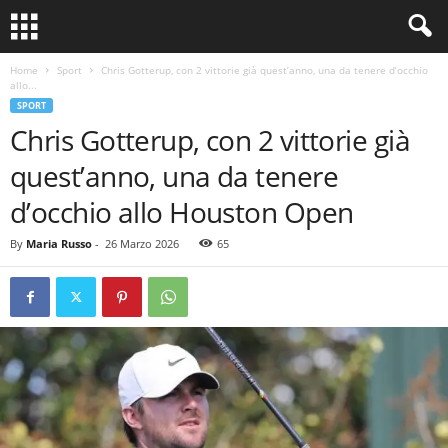
Home
Sport
Chris Gotterup, con 2 vittorie già quest’anno, una da tenere d’occhio
allo...
SPORT
Chris Gotterup, con 2 vittorie già
quest’anno, una da tenere
d’occhio allo Houston Open
By
Maria Russo
-
26 Marzo 2026
65