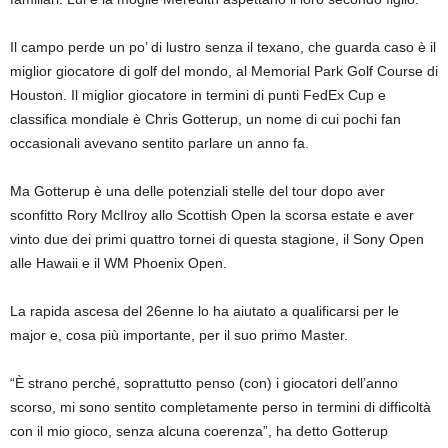
Il campo perde un po’ di lustro senza il texano, che guarda caso è il
miglior giocatore di golf del mondo, al Memorial Park Golf Course di
Houston. Il miglior giocatore in termini di punti FedEx Cup e
classifica mondiale è Chris Gotterup, un nome di cui pochi fan
occasionali avevano sentito parlare un anno fa.
Ma Gotterup è una delle potenziali stelle del tour dopo aver
sconfitto Rory McIlroy allo Scottish Open la scorsa estate e aver
vinto due dei primi quattro tornei di questa stagione, il Sony Open
alle Hawaii e il WM Phoenix Open.
La rapida ascesa del 26enne lo ha aiutato a qualificarsi per le
major e, cosa più importante, per il suo primo Master.
“È strano perché, soprattutto penso (con) i giocatori dell’anno
scorso, mi sono sentito completamente perso in termini di difficoltà
con il mio gioco, senza alcuna coerenza”, ha detto Gotterup