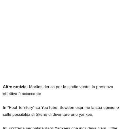
Altre notizie:
Marlins deriso per lo stadio vuoto: la presenza
effettiva è scioccante
In “Foul Territory” su YouTube, Bowden esprime la sua opinione
sulle possibilità di Skene di diventare uno yankee.
In un’offerta segnalata dagli Yankees che includeva Cam Littler,