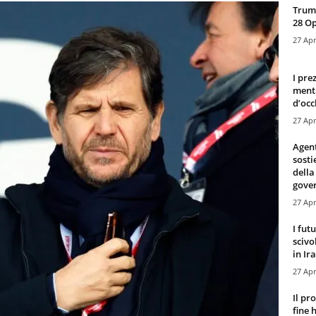
Trump
28 O
27 Apr
I pre
mentr
d’occ
27 Apr
Agen
sosti
della
gove
27 Apr
I fut
scivo
in Ira
27 Apr
Il pr
fine 