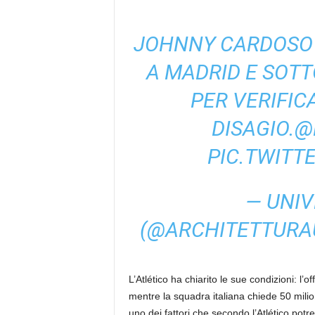
JOHNNY CARDOSO 
A MADRID E SOTT
PER VERIFIC
DISAGIO.
@
PIC.TWITT
— UNIV
(@ARCHITETTURA
L’Atlético ha chiarito le sue condizioni: l’of
mentre la squadra italiana chiede 50 milion
uno dei fattori che secondo l’Atlético potr