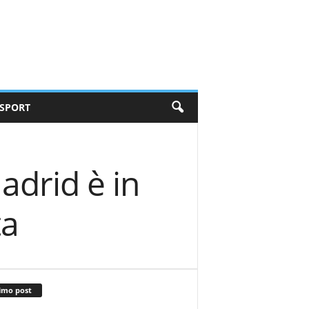
SPORT
Madrid è in
ta
imo post