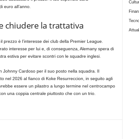
Cultu
i euro all’anno.
Finan
Tecno
e chiudere la trattativa
Attual
l prezzo è l’interesse dei club della Premier League.
rato interesse per lui e, di conseguenza, Alemany spera di
ra estiva per evitare scontri con le squadre inglesi.
Johnny Cardoso per il suo posto nella squadra. Il
 nel 2026 al fianco di Koke Resurreccion, in seguito agli
dovrebbe essere un pilastro a lungo termine nel centrocampo
n una coppia centrale piuttosto che con un trio.