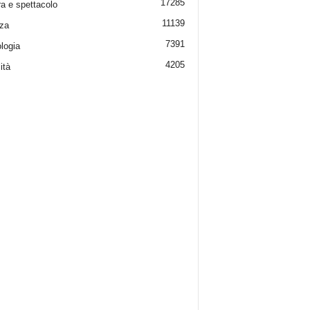
17285
ra e spettacolo
11139
za
7391
logia
4205
ità