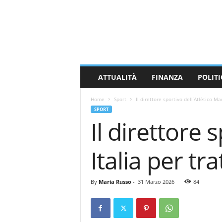
M
a
s
s
a
C
a
ATTUALITÀ
FINANZA
POLITI
r
r
Home
Sport
Il direttore sportivo dell’Atlético Ma
a
SPORT
r
Il direttore 
a
N
e
Italia per tr
w
s
By
Maria Russo
-
31 Marzo 2026
84