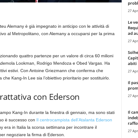
probl
27 Apr
Le ve
ateu Alemany è già impegnato in anticipo con le attività di
Requ
ad au
vo al Metropolitano, con Alemany a occuparsi per la prima
27 Apr
Solhe
zionando quattro partenze per un valore di circa 60 milioni
Capit
abiti 
se Ademola Lookman, Rodrigo Mendoza e Obed Vargas. Ha
iettivi estivi. Con Antoine Griezmann che conferma che
27 Apr
he Kang-In Lee sia l’obiettivo prioritario per sostituirlo.
Il pa
promo
trattativa con Ederson
27 Apr
Il ca
campo Kang-In durante la finestra di gennaio, ma sono stati
indeb
esso è successo con
Il centrocampista dell’Atalanta Ederson
raffor
 era in Italia la scorsa settimana per incontrare il
27 Apr
per negoziare la firma di Ederson.