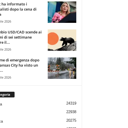
t ha informato i
alisti dopo la cena di
a
ile 2026
mbio USD/CAD scende ai
i di sei settimane
e il...
ile 2026
rme di emergenza dopo
ansas City ha visto un
..
ile 2026
egoria
24319
ia
22938
20275
ca