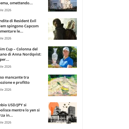
ema, omettendo...
ile 2026
ndite di Resident Evil
iem spingono Capcom
mentare le...
ile 2026
im Cup – Colonna del
ano di Anna Nordqvist:
per...
ile 2026
sso mancante tra
zione e profitto
ile 2026
mbio USD/JPY si
olisce mentre lo yen si
za in...
ile 2026