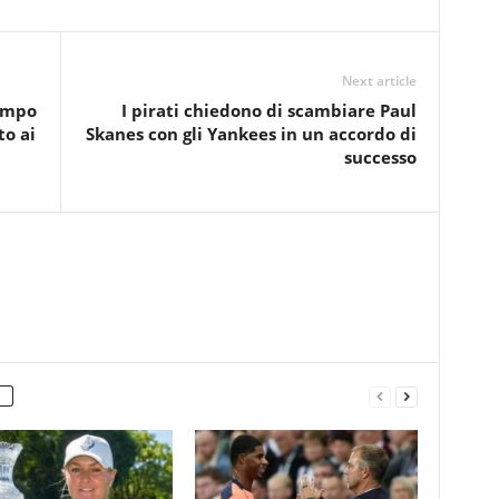
Next article
campo
I pirati chiedono di scambiare Paul
to ai
Skanes con gli Yankees in un accordo di
successo