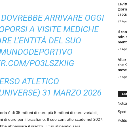
Levit
giorn
cacci
DOVREBBE ARRIVARE OGGI
27 Apr
OPORSI A VISITE MEDICHE
Il ca
minim
ARE L’ENTITÀ DEL SUO
mentr
27 Apr
MUNDODEPORTIVO
Alla
ER.COM/PO3LSZKIIG
che K
mese.
27 Apr
ERSO ATLETICO
UNIVERSE)
31 MARZO 2026
Cat
Notiz
Sport
ferta è di 35 milioni di euro più 5 milioni di euro variabili,
i di euro per il brasiliano. Il suo contratto scade nel 2027,
Politi
ebbe abbassare il prezzo. Il tuo stipendio sarà