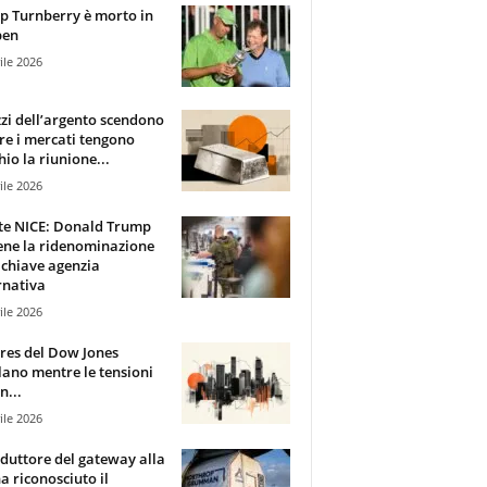
 Turnberry è morto in
pen
ile 2026
zzi dell’argento scendono
e i mercati tengono
hio la riunione...
ile 2026
te NICE: Donald Trump
ene la ridenominazione
 chiave agenzia
rnativa
ile 2026
ures del Dow Jones
lano mentre le tensioni
n...
ile 2026
oduttore del gateway alla
ha riconosciuto il