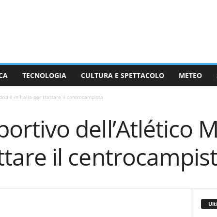
CA
TECNOLOGIA
CULTURA E SPETTACOLO
METEO
drid è in Italia per trattare il centrocampista
sportivo dell’Atlético 
attare il centrocampis
Ult