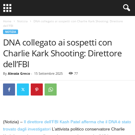
Home
Notizia
DNA collegato ai sospetti con Charlie Kark Shooting: Direttore
dell’FBI
NOTIZIA
DNA collegato ai sospetti con
Charlie Kark Shooting: Direttore
dell’FBI
By
Alessia Greco
-
15 Settembre 2025
77
(Notizia) –
Il direttore dell’FBI Kash Patel afferma che il DNA è stato
trovato dagli investigatori
L’attivista politico conservatore Charlie