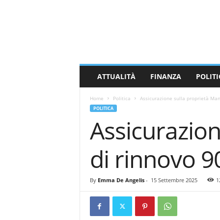
M
a
s
s
a
C
a
ATTUALITÀ
FINANZA
POLITI
r
r
Home
Politica
Assicurazione sulla proprietà Ma
a
POLITICA
r
Assicurazio
a
N
e
di rinnovo 
w
s
By
Emma De Angelis
-
15 Settembre 2025
1