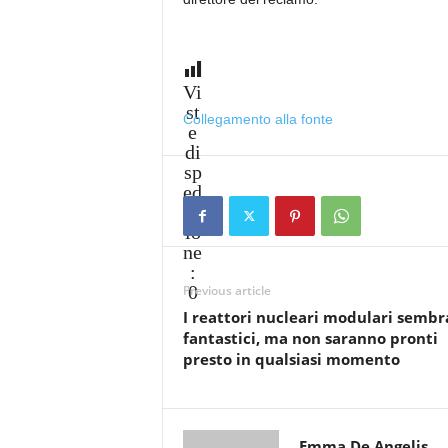
Vi
st
Collegamento alla fonte
e
di
sp
ed
iz
io
ne
:
0
Previous article
I reattori nucleari modulari semb
fantastici, ma non saranno pronti
presto in qualsiasi momento
Emma De Angelis