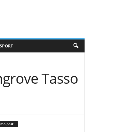
SPORT
ngrove Tasso
imo post