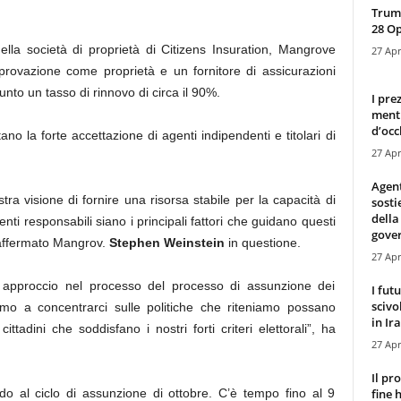
Trump
28 O
ella società di proprietà di Citizens Insuration, Mangrove
27 Apr
provazione come proprietà e un fornitore di assicurazioni
unto un tasso di rinnovo di circa il 90%.
I pre
mentr
d’occ
tano la forte accettazione di agenti indipendenti e titolari di
27 Apr
Agen
ra visione di fornire una risorsa stabile per la capacità di
sosti
della
ti responsabili siano i principali fattori che guidano questi
gove
a affermato Mangrov.
Stephen Weinstein
in questione.
27 Apr
 approccio nel processo del processo di assunzione dei
I fut
scivo
remo a concentrarci sulle politiche che riteniamo possano
in Ira
ttadini che soddisfano i nostri forti criteri elettorali”, ha
27 Apr
Il pr
fine 
ndo al ciclo di assunzione di ottobre. C’è tempo fino al 9