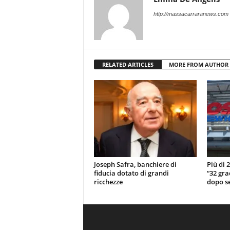
http://massacarraranews.com
RELATED ARTICLES
MORE FROM AUTHOR
Joseph Safra, banchiere di
Più di 
fiducia dotato di grandi
“32 gra
ricchezze
dopo se