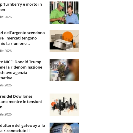
 Turnberry è morto in
pen
ile 2026
zzi dell’argento scendono
e i mercati tengono
hio la riunione...
ile 2026
te NICE: Donald Trump
ene la ridenominazione
 chiave agenzia
rnativa
ile 2026
ures del Dow Jones
lano mentre le tensioni
n...
ile 2026
oduttore del gateway alla
ha riconosciuto il