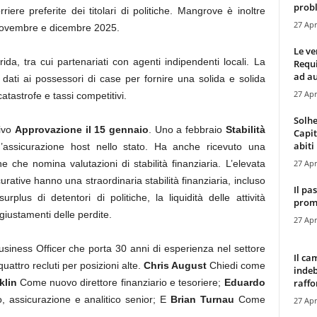
probl
riere preferite dei titolari di politiche. Mangrove è inoltre
27 Apr
i novembre e dicembre 2025.
Le ve
rida, tra cui partenariati con agenti indipendenti locali. La
Requ
ad au
i dati ai possessori di case per fornire una solida e solida
27 Apr
catastrofe e tassi competitivi.
Solhe
tivo
Approvazione il 15 gennaio
. Uno a febbraio
Stabilità
Capit
abiti 
assicurazione host nello stato. Ha anche ricevuto una
27 Apr
e che nomina valutazioni di stabilità finanziaria. L’elevata
rative hanno una straordinaria stabilità finanziaria, incluso
Il pa
surplus di detentori di politiche, la liquidità delle attività
promo
ggiustamenti delle perdite.
27 Apr
usiness Officer che porta 30 anni di esperienza nel settore
Il ca
uattro recluti per posizioni alte.
Chris August
Chiedi come
indeb
raffor
klin
Come nuovo direttore finanziario e tesoriere;
Eduardo
, assicurazione e analitico senior; E
Brian Turnau
Come
27 Apr