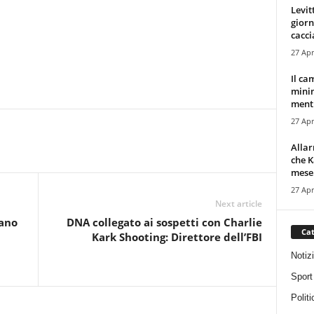
Levit
giorn
cacci
27 Apr
Il ca
minim
mentr
27 Apr
Alla
che K
mese.
27 Apr
Next article
rano
DNA collegato ai sospetti con Charlie
Cat
Kark Shooting: Direttore dell’FBI
Notiz
Sport
Politi