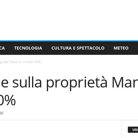
CA
TECNOLOGIA
CULTURA E SPETTACOLO
METEO
ngrove Tasso di rinnovo 90%
ne sulla proprietà Ma
90%
26
Ult