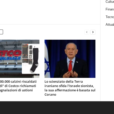
Cultu
Finan
Tecno
Attual
200.000 calzini riscaldati
Lo scienziato della Terra
di” di Costco richiamati
iraniano sfida l’Israele sionista,
gnalazioni di ustioni
la sua affermazione è basata sul
Corano