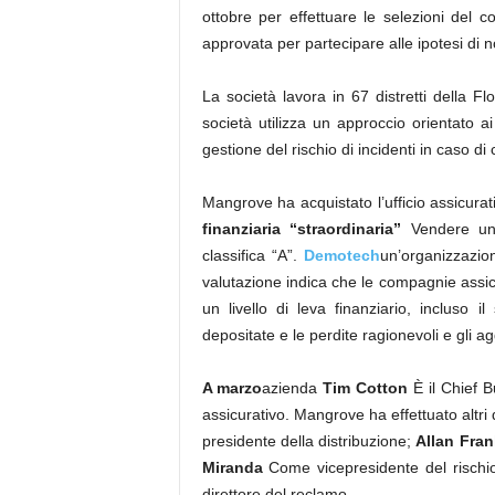
ottobre per effettuare le selezioni del cor
approvata per partecipare alle ipotesi d
La società lavora in 67 distretti della Flo
società utilizza un approccio orientato a
gestione del rischio di incidenti in caso di 
Mangrove ha acquistato l’ufficio assicura
finanziaria “straordinaria”
Vendere un’
classifica “A”.
Demotech
un’organizzazion
valutazione indica che le compagnie assicu
un livello di leva finanziario, incluso il 
depositate e le perdite ragionevoli e gli a
A marzo
azienda
Tim Cotton
È il Chief B
assicurativo. Mangrove ha effettuato altri q
presidente della distribuzione;
Allan Fran
Miranda
Come vicepresidente del rischio
direttore del reclamo.