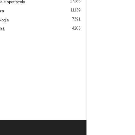
17285
ra e spettacolo
11139
za
7391
logia
4205
ità