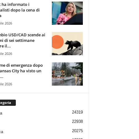
t ha informato i
alisti dopo la cena di
a
ile 2026
mbio USD/CAD scende ai
i di sei settimane
e il...
ile 2026
rme di emergenza dopo
ansas City ha visto un
..
ile 2026
egoria
24319
ia
22938
20275
ca