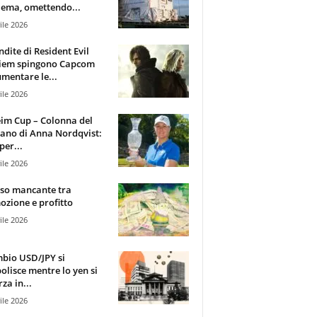
ema, omettendo...
ile 2026
ndite di Resident Evil
iem spingono Capcom
mentare le...
ile 2026
im Cup – Colonna del
ano di Anna Nordqvist:
per...
ile 2026
sso mancante tra
zione e profitto
ile 2026
mbio USD/JPY si
olisce mentre lo yen si
za in...
ile 2026