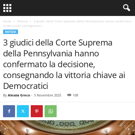
Home
Notizia
3 giudici della Corte Suprema della Pennsylvania hanno confermato
la decisione, consegnando...
NOTIZIA
3 giudici della Corte Suprema
della Pennsylvania hanno
confermato la decisione,
consegnando la vittoria chiave ai
Democratici
By
Alessia Greco
-
5 Novembre 2025
108