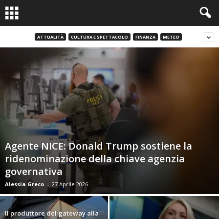
ATTUALITÀ
CULTURA E SPETTACOLO
FINANZA
METEO
Agente NICE: Donald Trump sostiene la
ridenominazione della chiave agenzia
governativa
Alessia Greco
-
27 Aprile 2026
Il produttore del gateway alla