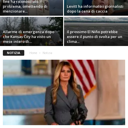
fine ha riconosciuto il
problema, omettendo di
Levitt ha informato i giornalisti
menzionare...
dopo la cena di caccia
Allarme di emergenza dopo
Il prossimo El Niño potrebbe
che Kansas City ha visto un
essere il punto di svolta per un
mese intero di...
clima...
NOTIZIA
Home
Notizia