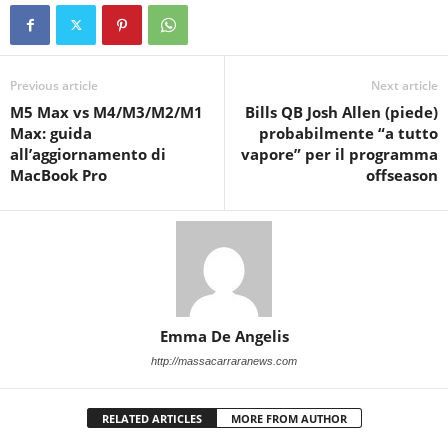
Previous article
Next article
M5 Max vs M4/M3/M2/M1
Bills QB Josh Allen (piede)
Max: guida
probabilmente “a tutto
all’aggiornamento di
vapore” per il programma
MacBook Pro
offseason
Emma De Angelis
http://massacarraranews.com
RELATED ARTICLES
MORE FROM AUTHOR