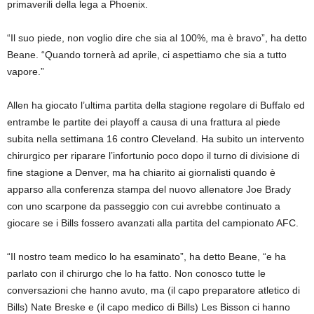
primaverili della lega a Phoenix.
“Il suo piede, non voglio dire che sia al 100%, ma è bravo”, ha detto
Beane. “Quando tornerà ad aprile, ci aspettiamo che sia a tutto
vapore.”
Allen ha giocato l’ultima partita della stagione regolare di Buffalo ed
entrambe le partite dei playoff a causa di una frattura al piede
subita nella settimana 16 contro Cleveland. Ha subito un intervento
chirurgico per riparare l’infortunio poco dopo il turno di divisione di
fine stagione a Denver, ma ha chiarito ai giornalisti quando è
apparso alla conferenza stampa del nuovo allenatore Joe Brady
con uno scarpone da passeggio con cui avrebbe continuato a
giocare se i Bills fossero avanzati alla partita del campionato AFC.
“Il nostro team medico lo ha esaminato”, ha detto Beane, “e ha
parlato con il chirurgo che lo ha fatto. Non conosco tutte le
conversazioni che hanno avuto, ma (il capo preparatore atletico di
Bills) Nate Breske e (il capo medico di Bills) Les Bisson ci hanno