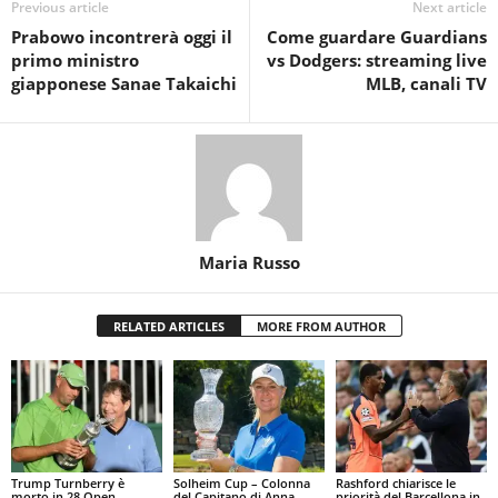
Previous article
Next article
Prabowo incontrerà oggi il
Come guardare Guardians
primo ministro
vs Dodgers: streaming live
giapponese Sanae Takaichi
MLB, canali TV
Maria Russo
RELATED ARTICLES
MORE FROM AUTHOR
Trump Turnberry è
Solheim Cup – Colonna
Rashford chiarisce le
morto in 28 Open
del Capitano di Anna
priorità del Barcellona in