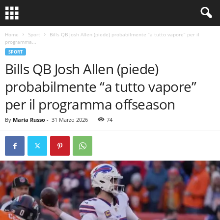
Home
Sport
Bills QB Josh Allen (piede) probabilmente “a tutto vapore” per il
programma...
SPORT
Bills QB Josh Allen (piede)
probabilmente “a tutto vapore”
per il programma offseason
By
Maria Russo
-
31 Marzo 2026
74