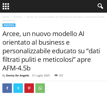
Home
Politica
Arcee, un nuovo modello AI orientato al business e personalizzabile
educato su...
POLITICA
Arcee, un nuovo modello AI
orientato al business e
personalizzabile educato su “dati
filtrati puliti e meticolosi” apre
AFM-4.5b
By
Emma De Angelis
-
31 Luglio 2025
107