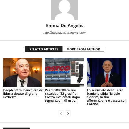
Emma De Angelis
http://massacarraranews.com
RELATED ARTICLES
MORE FROM AUTHOR
Joseph Safra, banchiere di
Più di 200.000 calzini
Lo scienziato della Terra
fiducia dotato di grandi
riscaldati “32 gradi” di
iraniano sfida l’Israele
ricchezze
Costco richiamati dopo
sionista, la sua
segnalazioni di ustioni
affermazione è basata sul
Corano