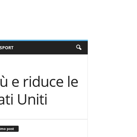
SPORT
ù e riduce le
ti Uniti
imo post