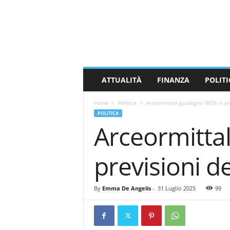
M
a
s
s
a
C
a
ATTUALITÀ
FINANZA
POLITI
r
r
Home
Politica
Arceormittal guadagna l’80% in più
a
POLITICA
r
Arceormittal
a
N
e
previsioni d
w
s
By
Emma De Angelis
-
31 Luglio 2025
99