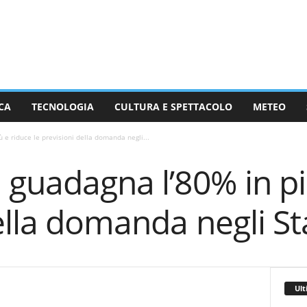
CA
TECNOLOGIA
CULTURA E SPETTACOLO
METEO
 e riduce le previsioni della domanda negli...
 guadagna l’80% in pi
ella domanda negli Sta
Ult