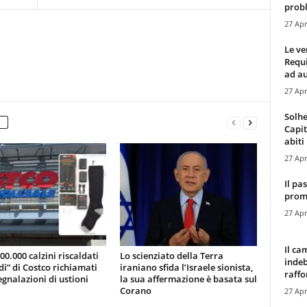
probl
27 Apr
Le ve
Requ
ad au
27 Apr
Solhe
Capit
abiti 
27 Apr
Il pa
promo
27 Apr
Il ca
200.000 calzini riscaldati
Lo scienziato della Terra
indeb
di” di Costco richiamati
iraniano sfida l’Israele sionista,
raffor
gnalazioni di ustioni
la sua affermazione è basata sul
Corano
27 Apr