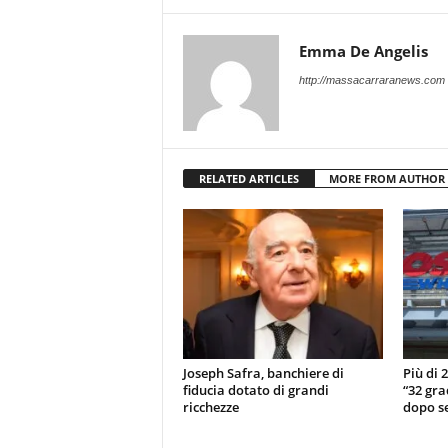
Emma De Angelis
http://massacarraranews.com
RELATED ARTICLES
MORE FROM AUTHOR
Joseph Safra, banchiere di
Più di 
fiducia dotato di grandi
“32 gra
ricchezze
dopo se