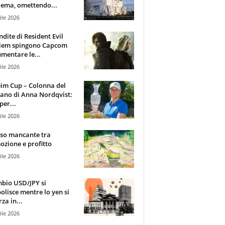
ema, omettendo...
ile 2026
ndite di Resident Evil
iem spingono Capcom
mentare le...
ile 2026
im Cup – Colonna del
ano di Anna Nordqvist:
per...
ile 2026
sso mancante tra
zione e profitto
ile 2026
mbio USD/JPY si
olisce mentre lo yen si
za in...
ile 2026