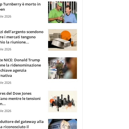
 Turnberry è morto in
pen
ile 2026
zzi dell’argento scendono
e i mercati tengono
hio la riunione...
ile 2026
te NICE: Donald Trump
ene la ridenominazione
 chiave agenzia
rnativa
ile 2026
ures del Dow Jones
lano mentre le tensioni
n...
ile 2026
oduttore del gateway alla
ha riconosciuto il