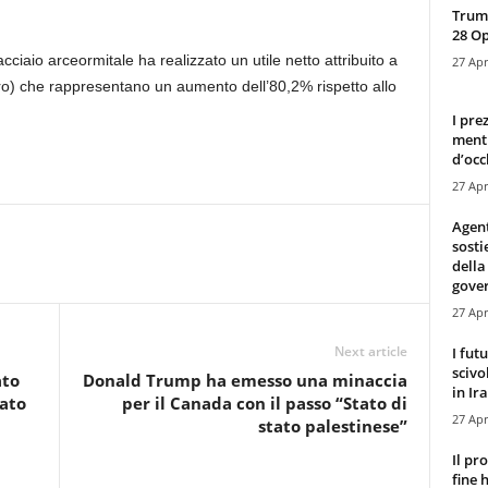
Trump
28 O
cciaio arceormitale ha realizzato un utile netto attribuito a
27 Apr
euro) che rappresentano un aumento dell’80,2% rispetto allo
I pre
mentr
d’occ
27 Apr
Agen
sosti
della
gove
27 Apr
Next article
I fut
scivo
ato
Donald Trump ha emesso una minaccia
in Ira
cato
per il Canada con il passo “Stato di
27 Apr
stato palestinese”
Il pr
fine 