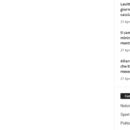
Levit
giorn
cacci
27 Apr
Il ca
minim
mentr
27 Apr
Alla
che K
mese.
27 Apr
Cat
Notiz
Sport
Politi