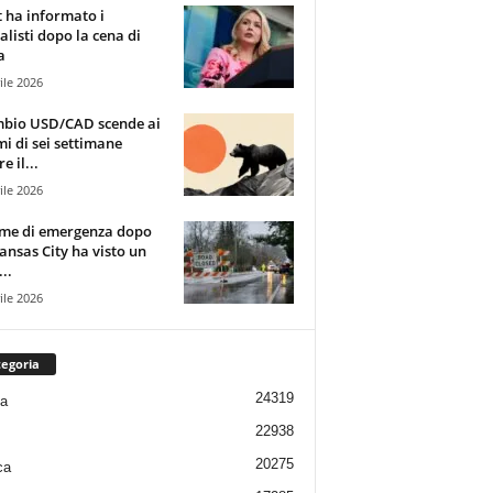
t ha informato i
alisti dopo la cena di
a
ile 2026
mbio USD/CAD scende ai
i di sei settimane
e il...
ile 2026
rme di emergenza dopo
ansas City ha visto un
..
ile 2026
egoria
24319
ia
22938
20275
ca