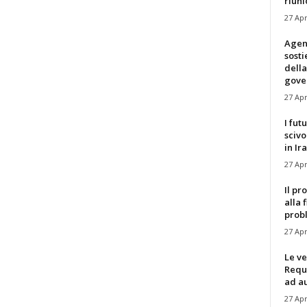
riuni
27 Apr
Agen
sost
della
gove
27 Apr
I fut
scivo
in Ira
27 Apr
Il pr
alla 
prob
27 Apr
Le ve
Requ
ad au
27 Apr