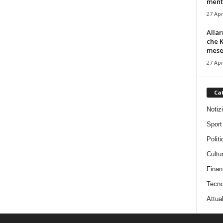
mentre
27 Apr
Alla
che K
mese.
27 Apr
Ca
Notiz
Sport
Politi
Cultu
Finan
Tecno
Attual