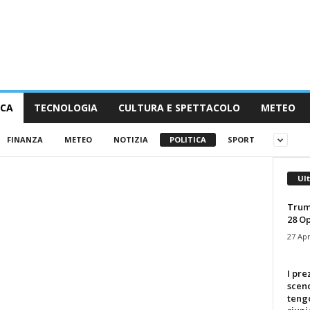
ICA
TECNOLOGIA
CULTURA E SPETTACOLO
METEO
FINANZA
METEO
NOTIZIA
POLITICA
SPORT
Ul
Trum
28 O
27 Apr
I pre
scen
tengo