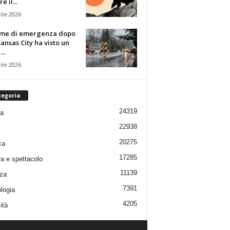
 il...
ile 2026
rme di emergenza dopo
ansas City ha visto un
..
ile 2026
tegoria
24319
ia
22938
20275
ca
17285
ra e spettacolo
11139
za
7391
logia
4205
ità