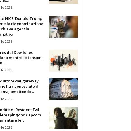
one...
ile 2026
te NICE: Donald Trump
iene la ridenominazione
 chiave agenzia
rnativa
ile 2026
ures del Dow Jones
lano mentre le tensioni
n...
ile 2026
oduttore del gateway
fine ha riconosciuto il
lema, omettendo...
ile 2026
ndite di Resident Evil
iem spingono Capcom
mentare le...
ile 2026