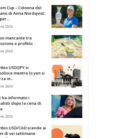
eim Cup – Colonna del
ano di Anna Nordqvist:
per...
ile 2026
sso mancante tra
zione e profitto
ile 2026
mbio USD/JPY si
olisce mentre lo yen si
za in...
ile 2026
t ha informato i
alisti dopo la cena di
ia
ile 2026
ambio USD/CAD scende ai
i di sei settimane