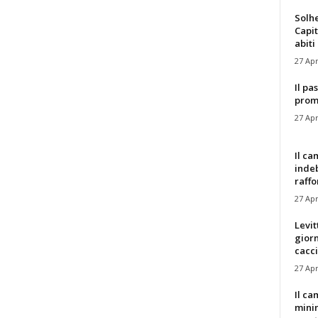
Solh
Capit
abiti 
27 Apr
Il pa
promo
27 Apr
Il ca
indeb
raffor
27 Apr
Levit
giorn
cacc
27 Apr
Il c
minim