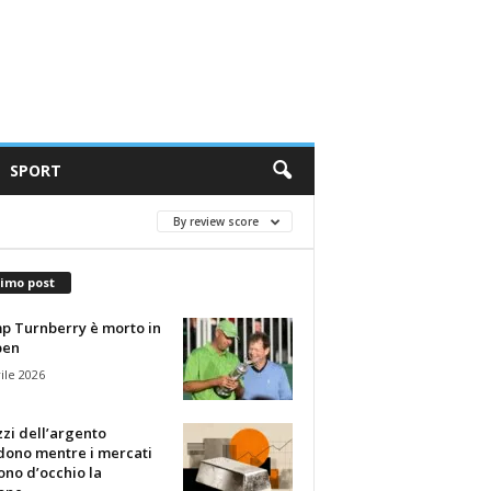
SPORT
By review score
timo post
p Turnberry è morto in
pen
ile 2026
zzi dell’argento
dono mentre i mercati
no d’occhio la