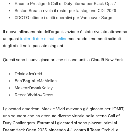
Race to Prestige di Call of Duty ritorna per Black Ops 7
Boston Breach rivela il roster per la stagione CDL 2026
XDOTG ottiene i diritti operativi per Vancouver Surge
Il nuovo allineamento dell’organizzazione è stato rivelato attraverso
un quasi
trailer di due minuti online
mostrando i momenti salienti
degli atleti nelle passate stagioni.
Questi sono i nuovi giocatori che si sono uniti a Cloud9 New York:
Telaio’
afro
‘reid
Ben’
Fagioli
«McMellon
Makenzi’
mack
Kelley
Reece’
Vivido
«Dross
I giocatori americani Mack e Vivid avevano già giocato per l’OMiT,
una squadra che ha ottenuto diverse vittorie nella scena Call of
Duty Challengers. Entrambi i giocatori si sono piazzati primi al
DreamHack Open 2025, vincendo 4-1 contro il Team Orchid, e