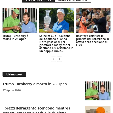
RELATED ARTICLES
MORE FROM AUTHOR
Trump Turnberry è
Solheim Cup – Colonna
Rashford chiarisce le
morto in 28 Open
del Capitano di Anna
priorità del Barcellona in
Nordqvist: abiti per
attesa della decisione di
giocatori e caddy che si
Flick
adattano e si orientano in
un doppio ruolo...
Ultimo post
Trump Turnberry è morto in 28 Open
27 Aprile 2026
I prezzi dell’argento scendono mentre i
mercati tengono d’occhio la riunione...