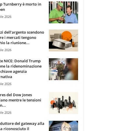
 Turnberry è morto in
pen
ile 2026
zzi dell’argento scendono
e i mercati tengono
hio la riunione...
ile 2026
te NICE: Donald Trump
ene la ridenominazione
 chiave agenzia
rnativa
ile 2026
ures del Dow Jones
lano mentre le tensioni
n...
ile 2026
oduttore del gateway alla
ha riconosciuto il