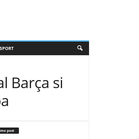
SPORT
l Barça si
pa
imo post