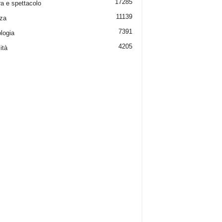
17285
ra e spettacolo
11139
za
7391
logia
4205
ità