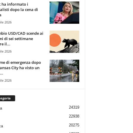
t ha informato i
alisti dopo la cena di
a
ile 2026
mbio USD/CAD scende ai
i di sei settimane
e il...
ile 2026
rme di emergenza dopo
ansas City ha visto un
..
ile 2026
egoria
24319
ia
22938
20275
ca