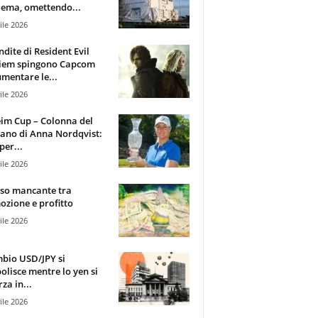
ema, omettendo...
ile 2026
ndite di Resident Evil
iem spingono Capcom
mentare le...
ile 2026
im Cup – Colonna del
ano di Anna Nordqvist:
per...
ile 2026
sso mancante tra
zione e profitto
ile 2026
mbio USD/JPY si
olisce mentre lo yen si
za in...
ile 2026