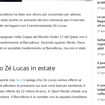
probl
27 Apr
Barcellona ha fatto uno sforzo più concertato per attirare
Le ve
è stato anche un aumento del loro interesse per il mercato
Requ
ad au
te nei legami con il centrocampista Zé Lucas.
27 Apr
mpegnato nella Coppa del Mondo Under 17 del Qatar con il
Solhe
trasferimento al Barcellona. Secondo quanto riferito, Deco
Capit
abiti 
 un possibile trasferimento al Barcellona, ​​​​ma non è stato
27 Apr
Il pa
to Zé Lucas in estate
promo
27 Apr
sporte (via
Sport
) spiega che Zé Lucas veniva offerto al
Il ca
i allentare la pressione sui suoi conti bancari vendendo il
indeb
tato offerte da 12 milioni di euro, lo Sport Recife chiede una
raffor
ndare. Il Barcellona è in contatto con la squadra brasiliana
27 Apr