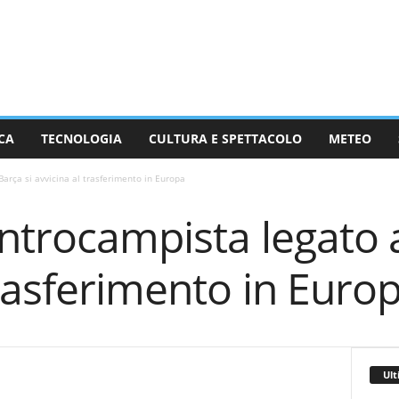
CA
TECNOLOGIA
CULTURA E SPETTACOLO
METEO
Barça si avvicina al trasferimento in Europa
entrocampista legato a
trasferimento in Euro
Ult