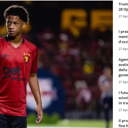
Trump
28 O
27 Apr
I pre
mentr
d’occ
27 Apr
Agen
sosti
della
gove
27 Apr
I fut
scivo
in Ira
27 Apr
Il pr
fine 