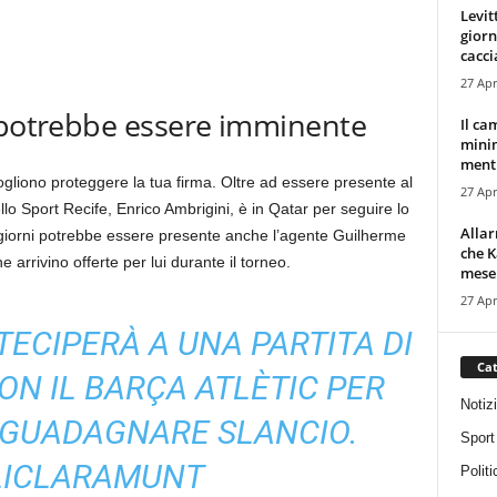
Levit
giorn
cacci
27 Apr
s potrebbe essere imminente
Il ca
minim
mentr
liono proteggere la tua firma. Oltre ad essere presente al
27 Apr
llo Sport Recife, Enrico Ambrigini, è in Qatar per seguire lo
Alla
 giorni potrebbe essere presente anche l’agente Guilherme
che K
arrivino offerte per lui durante il torneo.
mese.
27 Apr
ECIPERÀ A UNA PARTITA DI
Cat
N IL BARÇA ATLÈTIC PER
Notiz
 GUADAGNARE SLANCIO.
Sport
ICLARAMUNT
Politi