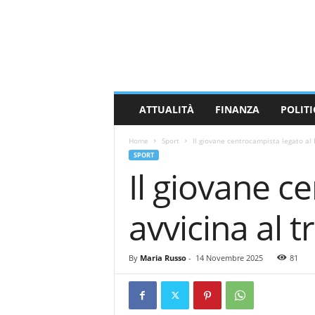
M
a
s
s
a
C
a
ATTUALITÀ
FINANZA
POLITI
r
r
Home
Sport
Il giovane centrocampista legato al 
a
SPORT
r
Il giovane c
a
N
e
avvicina al 
w
s
By
Maria Russo
-
14 Novembre 2025
81