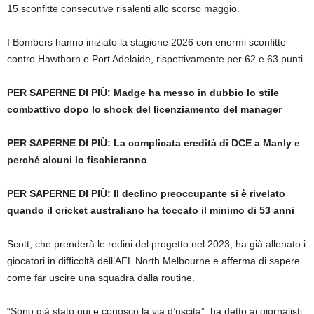
15 sconfitte consecutive risalenti allo scorso maggio.
I Bombers hanno iniziato la stagione 2026 con enormi sconfitte
contro Hawthorn e Port Adelaide, rispettivamente per 62 e 63 punti.
PER SAPERNE DI PIÙ:
Madge ha messo in dubbio lo stile
combattivo dopo lo shock del licenziamento del manager
PER SAPERNE DI PIÙ:
La complicata eredità di DCE a Manly e
perché alcuni lo fischieranno
PER SAPERNE DI PIÙ:
Il declino preoccupante si è rivelato
quando il cricket australiano ha toccato il minimo di 53 anni
Scott, che prenderà le redini del progetto nel 2023, ha già allenato i
giocatori in difficoltà dell’AFL North Melbourne e afferma di sapere
come far uscire una squadra dalla routine.
“Sono già stato qui e conosco la via d’uscita”, ha detto ai giornalisti