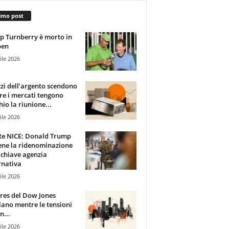
imo post
 Turnberry è morto in
pen
ile 2026
zzi dell’argento scendono
e i mercati tengono
hio la riunione...
ile 2026
te NICE: Donald Trump
ene la ridenominazione
 chiave agenzia
rnativa
ile 2026
ures del Dow Jones
lano mentre le tensioni
n...
ile 2026