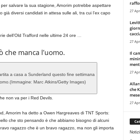
raffor
i per salvare la sua stagione, Amorim potrebbe aspettare
27 Apr
 già diversi candidati in attesa sulle ali, tra cui l’ex capo
Levit
giorn
cacci
rie dell’Old Trafford nelle ultime 24 ore …
27 Apr
 che manca l’uomo.
Il ca
minim
mentr
27 Apr
uomo.
(Immagine: Marc Atkins/Getty Images)
Alla
che K
mese.
e non va per i Red Devils.
27 Apr
and, Amorim ha detto a Owen Hargreaves di TNT Sports:
uello che sto pensando è che abbiamo bisogno di alcuni
Cat
 bravo ragazzo che è un bravo ragazzo, ma non gli importa
Notiz