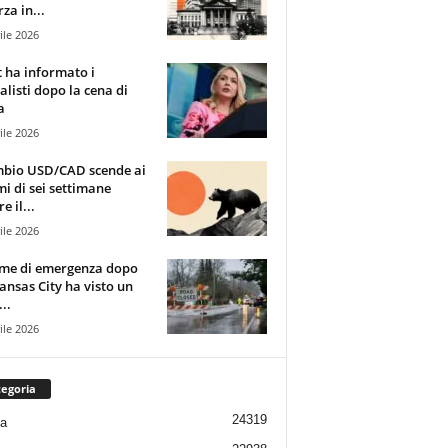
za in...
ile 2026
t ha informato i
alisti dopo la cena di
a
ile 2026
mbio USD/CAD scende ai
i di sei settimane
e il...
ile 2026
rme di emergenza dopo
ansas City ha visto un
..
ile 2026
egoria
24319
ia