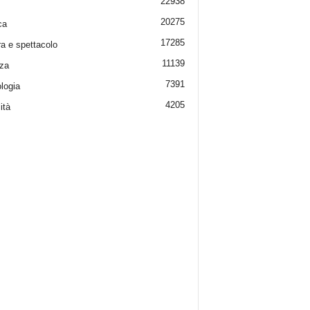
22938
20275
ca
17285
ra e spettacolo
11139
za
7391
logia
4205
ità