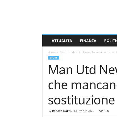
M
a
s
s
a
C
a
ATTUALITÀ
FINANZA
POLITI
r
r
Home
Sport
Man Utd News: Ruben Amorim nomina
a
SPORT
r
Man Utd Ne
a
N
e
che mancano 
w
s
sostituzione
By
Renato Gatti
-
4 Ottobre 2025
168