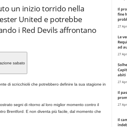
 un inizio torrido nella
Il pr
fine 
ester United e potrebbe
probl
27 Apr
ndo i Red Devils affrontano
Le ve
Requ
ad au
27 Apr
 azione sabato
Solhe
Capit
abiti 
27 Apr
nte di scricchiolii che potrebbero definire la sua stagione in
Il pa
promo
27 Apr
trato segni di ritorno al loro miglior momento contro il
ntro Brentford. E non diventa più facile, dal momento che
Il ca
indeb