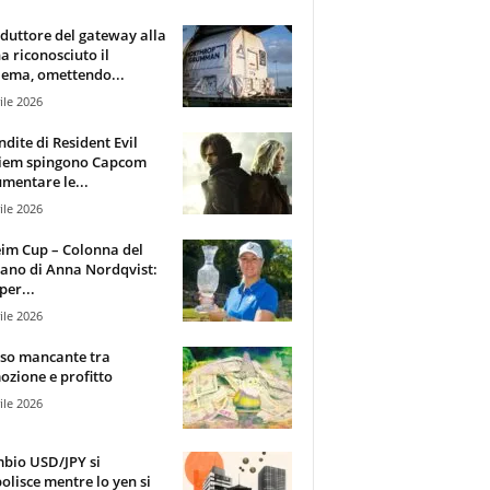
oduttore del gateway alla
ha riconosciuto il
ema, omettendo...
ile 2026
ndite di Resident Evil
iem spingono Capcom
mentare le...
ile 2026
im Cup – Colonna del
ano di Anna Nordqvist:
per...
ile 2026
sso mancante tra
zione e profitto
ile 2026
mbio USD/JPY si
olisce mentre lo yen si