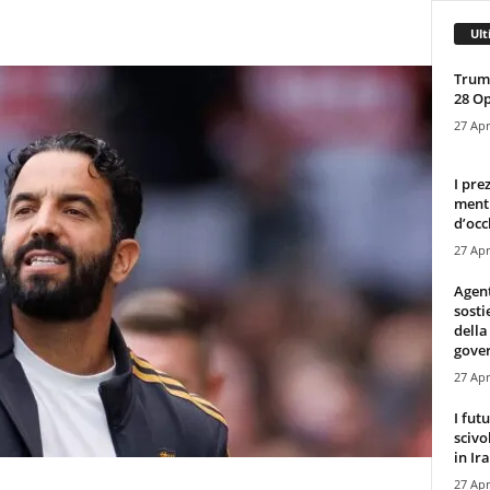
Ult
Trump
28 O
27 Apr
I pre
mentr
d’occ
27 Apr
Agen
sosti
della
gove
27 Apr
I fut
scivo
in Ira
27 Apr