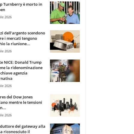
 Turnberry è morto in
pen
ile 2026
zzi dell’argento scendono
e i mercati tengono
hio la riunione...
ile 2026
te NICE: Donald Trump
ene la ridenominazione
 chiave agenzia
rnativa
ile 2026
ures del Dow Jones
lano mentre le tensioni
n...
ile 2026
oduttore del gateway alla
ha riconosciuto il