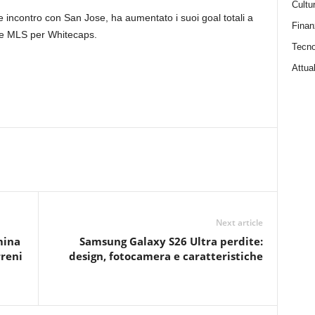
Cultu
 incontro con San Jose, ha aumentato i suoi goal totali a
Finan
ive MLS per Whitecaps.
Tecno
Attual
Next article
mina
Samsung Galaxy S26 Ultra perdite:
rreni
design, fotocamera e caratteristiche