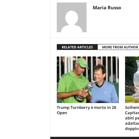
Maria Russo
RELATED ARTICLES
MORE FROM AUTHOR
Trump Turnberry è morto in 28
Solhei
Open
Capita
abiti p
adattan
doppio 