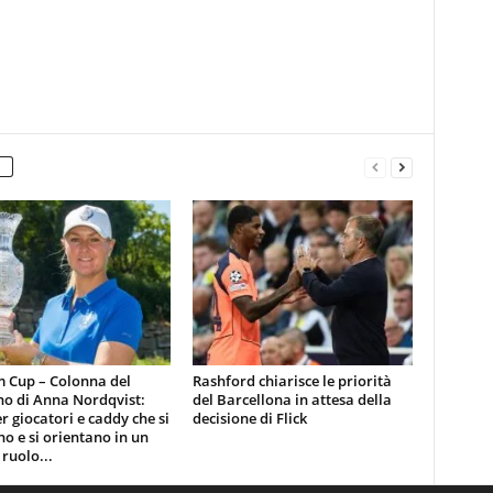
m Cup – Colonna del
Rashford chiarisce le priorità
no di Anna Nordqvist:
del Barcellona in attesa della
er giocatori e caddy che si
decisione di Flick
o e si orientano in un
ruolo...