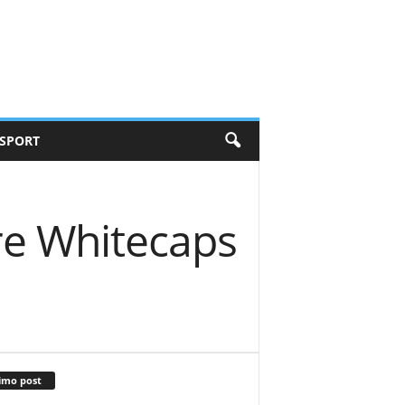
SPORT
re Whitecaps
imo post