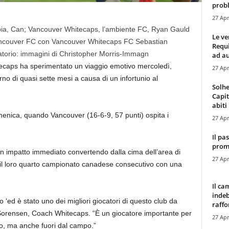
probl
27 Apr
bia, Can; Vancouver Whitecaps, l’ambiente FC, Ryan Gauld
Le ve
o Vancouver FC con Vancouver Whitecaps FC Sebastian
Requ
gatorio: immagini di Christopher Morris-Immagn
ad au
ecaps ha sperimentato un viaggio emotivo mercoledì,
27 Apr
no di quasi sette mesi a causa di un infortunio al
Solhe
Capit
abiti 
enica, quando Vancouver (16-6-9, 57 punti) ospita i
27 Apr
Il pa
promo
n impatto immediato convertendo dalla cima dell’area di
27 Apr
e il loro quarto campionato canadese consecutivo con una
Il ca
indeb
o ‘ed è stato uno dei migliori giocatori di questo club da
raffor
 Sorensen, Coach Whitecaps. “È un giocatore importante per
27 Apr
o, ma anche fuori dal campo.”