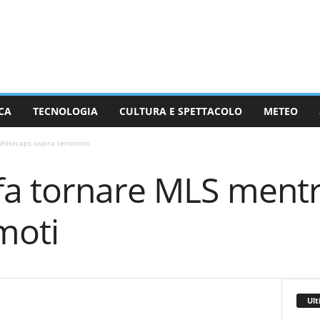
CA
TECNOLOGIA
CULTURA E SPETTACOLO
METEO
hitecaps ospita terremoti
fa tornare MLS ment
moti
Ult