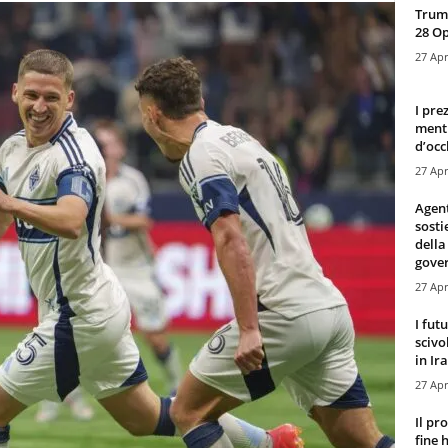
Trump
28 O
27 Apr
I pre
mentr
d’occ
27 Apr
Agen
sosti
della
gove
27 Apr
I fut
scivo
in Ira
27 Apr
Il pr
fine 