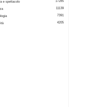
17285
ra e spettacolo
11139
za
7391
logia
4205
ità