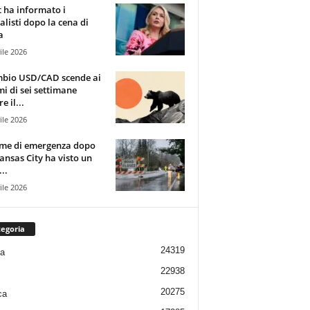
t ha informato i
alisti dopo la cena di
a
ile 2026
mbio USD/CAD scende ai
i di sei settimane
e il...
ile 2026
rme di emergenza dopo
ansas City ha visto un
..
ile 2026
egoria
24319
ia
22938
20275
ca