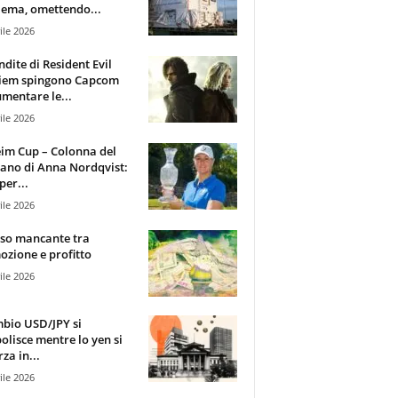
ema, omettendo...
ile 2026
ndite di Resident Evil
iem spingono Capcom
mentare le...
ile 2026
im Cup – Colonna del
ano di Anna Nordqvist:
per...
ile 2026
sso mancante tra
zione e profitto
ile 2026
mbio USD/JPY si
olisce mentre lo yen si
za in...
ile 2026