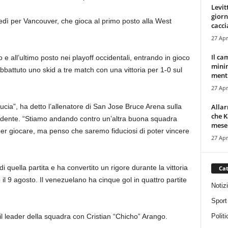
Levit
giorn
ledì per Vancouver, che gioca al primo posto alla West
cacci
27 Apr
Il ca
e all’ultimo posto nei playoff occidentali, entrando in gioco
minim
bbattuto uno skid a tre match con una vittoria per 1-0 sul
mentr
27 Apr
Alla
ucia”, ha detto l’allenatore di San Jose Bruce Arena sulla
che K
ccidente. “Stiamo andando contro un’altra buona squadra
mese.
per giocare, ma penso che saremo fiduciosi di poter vincere
27 Apr
 quella partita e ha convertito un rigore durante la vittoria
Cat
il 9 agosto. Il venezuelano ha cinque gol in quattro partite
Notiz
Sport
Politi
il leader della squadra con Cristian “Chicho” Arango.