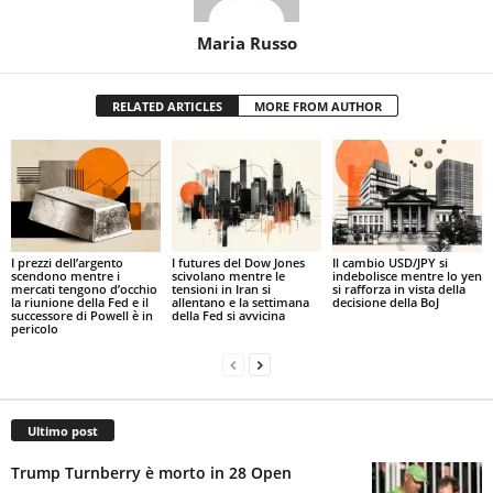
Maria Russo
RELATED ARTICLES
MORE FROM AUTHOR
I prezzi dell’argento
I futures del Dow Jones
Il cambio USD/JPY si
scendono mentre i
scivolano mentre le
indebolisce mentre lo yen
mercati tengono d’occhio
tensioni in Iran si
si rafforza in vista della
la riunione della Fed e il
allentano e la settimana
decisione della BoJ
successore di Powell è in
della Fed si avvicina
pericolo
Ultimo post
Trump Turnberry è morto in 28 Open