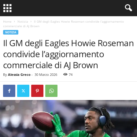
Home
Notizia
Il GM degli Eagles Howie Roseman condivide l’aggiornamento
commerciale di AJ Brown
NOTIZIA
Il GM degli Eagles Howie Roseman
condivide l’aggiornamento
commerciale di AJ Brown
By
Alessia Greco
-
30 Marzo 2026
74