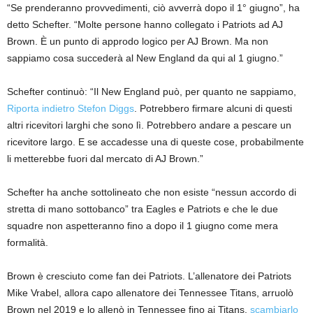
“Se prenderanno provvedimenti, ciò avverrà dopo il 1° giugno”, ha
detto Schefter. “Molte persone hanno collegato i Patriots ad AJ
Brown. È un punto di approdo logico per AJ Brown. Ma non
sappiamo cosa succederà al New England da qui al 1 giugno.”
Schefter continuò: “Il New England può, per quanto ne sappiamo,
Riporta indietro Stefon Diggs
. Potrebbero firmare alcuni di questi
altri ricevitori larghi che sono lì. Potrebbero andare a pescare un
ricevitore largo. E se accadesse una di queste cose, probabilmente
li metterebbe fuori dal mercato di AJ Brown.”
Schefter ha anche sottolineato che non esiste “nessun accordo di
stretta di mano sottobanco” tra Eagles e Patriots e che le due
squadre non aspetteranno fino a dopo il 1 giugno come mera
formalità.
Brown è cresciuto come fan dei Patriots. L’allenatore dei Patriots
Mike Vrabel, allora capo allenatore dei Tennessee Titans, arruolò
Brown nel 2019 e lo allenò in Tennessee fino ai Titans.
scambiarlo